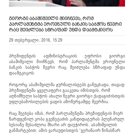
ᲒᲘᲝᲠᲒᲘ ᲐᲑᲐᲨᲘᲨᲕᲘᲚᲘ ᲛᲘᲘᲩᲜᲔᲕᲡ, ᲠᲝᲛ
ᲞᲐᲠᲚᲐᲛᲔᲜᲢᲛᲐ ᲔᲠᲝᲕᲜᲣᲚᲘ ᲑᲐᲜᲙᲘᲡ ᲡᲐᲑᲭᲝᲡ ᲬᲔᲕᲠᲘ
ᲠᲐᲪ ᲨᲔᲘᲫᲚᲔᲑᲐ ᲡᲬᲠᲐᲤᲐᲓ ᲣᲜᲓᲐ ᲓᲐᲐᲛᲢᲙᲘᲪᲝᲡ
29 თებერვალი, 2016, 15:29
პრეზიდენტის ადმინისტრაციის უფროსი გიორგი
აბაშიშვილი მიიჩნევს, რომ პარლამენტმა ეროვნული
ბანკის საბჭოს წევრი რაც შეიძლება სწრაფად უნდა
დაამტკიცოს.
როგორც აბაშიშვილმა ჟურნალისტებს განუცხადა, თავად
პრეზიდენტმა ყველაფერი გააკეთა იმისთვის, რომ
აღნიშნული საბჭოს ახალი წევრი გიორგი ქადაგიძისთვის
უფლებამოსილების ვადის ამოწურვამდე შეერჩია.
რაც შეეხება იმას, რომ პარლამენტმა პრეზიდენტის მიერ
წარდგენილ კობა გვენეტაძის კანდიდატურას პლენარულ
სესიაზე შესაძლოა მხარი არ დაუჭიროს, აბაშიშვილის
განმარტებით, ამის ვარაუდისთვის “ვერანაირ წინასწარ