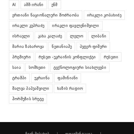
AI
აშშ-ირანი
ენმ
ერთიანი ნაციონალური მოძრაობა
ირაკლი კობახიძე
ირაკლი კუპრაძე
ირაკლი ფავლენიშვილი
ისრაელი
კახა კალაძე
ლელო
ლიბანი
მარია ზახაროვა
ნეთანიაჰუ
პეტერ ფიშერი
პრემიერი
რუსეთ -უკრაინის კონფლიქტი
რუსეთი
საია
სომხეთი
ტექნოლოგიური სიახლეები
ტრამპი
უკრაინა
ფაშინიანი
შალვა პაპუაშვილი
ხაზის რადიო
ჰორმუზის სრუტე
ჩვენ შესახებ
დოკუმენტაცია