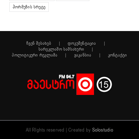
ჰორმუზის სრუტე
ჩვენ შესახებ
დოკუმენტაცია
სარეკლამო სამსახური
პოლიტიკური რეკლამა
ვაკანსია
კონტაქტი
All RIghts reserved | Created by
Solostudio