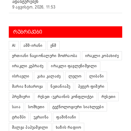
ადასტურებენ
9 აგვისტო, 2026, 11:53
ᲠᲣᲑᲠᲘᲙᲔᲑᲘ
AI
აშშ-ირანი
ენმ
ერთიანი ნაციონალური მოძრაობა
ირაკლი კობახიძე
ირაკლი კუპრაძე
ირაკლი ფავლენიშვილი
ისრაელი
კახა კალაძე
ლელო
ლიბანი
მარია ზახაროვა
ნეთანიაჰუ
პეტერ ფიშერი
პრემიერი
რუსეთ -უკრაინის კონფლიქტი
რუსეთი
საია
სომხეთი
ტექნოლოგიური სიახლეები
ტრამპი
უკრაინა
ფაშინიანი
შალვა პაპუაშვილი
ხაზის რადიო