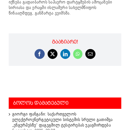
იქნება გადაიბაროს საჰაერო დარტყმების ამოცანები
სირიასა და ერაყში ისლამური სახელმწიფოს
წინააღმდეგ, განმარტა ჯეიმსმა.
ᲒᲐᲐᲖᲘᲐᲠᲔ!
Facebook
X
LinkedIn
WhatsApp
Email
ᲑᲝᲚᲝᲡ ᲓᲐᲛᲐᲢᲔᲑᲣᲚᲘ
გიორგი ფანგანი: საქართველოს
ელექტროენერგეტიკული სისტემის სრული გათიშვა
„ენგურჰესზე“ დაგეგმილ ტესტირებას უკავშირდება