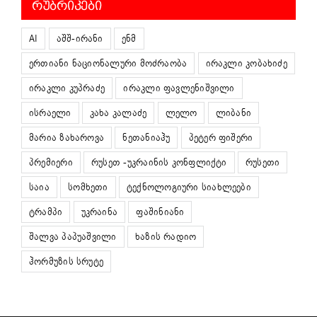
ᲠᲣᲑᲠᲘᲙᲔᲑᲘ
AI
აშშ-ირანი
ენმ
ერთიანი ნაციონალური მოძრაობა
ირაკლი კობახიძე
ირაკლი კუპრაძე
ირაკლი ფავლენიშვილი
ისრაელი
კახა კალაძე
ლელო
ლიბანი
მარია ზახაროვა
ნეთანიაჰუ
პეტერ ფიშერი
პრემიერი
რუსეთ -უკრაინის კონფლიქტი
რუსეთი
საია
სომხეთი
ტექნოლოგიური სიახლეები
ტრამპი
უკრაინა
ფაშინიანი
შალვა პაპუაშვილი
ხაზის რადიო
ჰორმუზის სრუტე