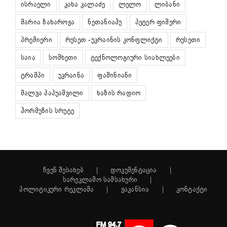
ისრაელი
კახა კალაძე
ლელო
ლიბანი
მარია ზახაროვა
ნეთანიაჰუ
პეტერ ფიშერი
პრემიერი
რუსეთ -უკრაინის კონფლიქტი
რუსეთი
საია
სომხეთი
ტექნოლოგიური სიახლეები
ტრამპი
უკრაინა
ფაშინიანი
შალვა პაპუაშვილი
ხაზის რადიო
ჰორმუზის სრუტე
ჩვენ შესახებ
დოკუმენტაცია
სარეკლამო სამსახური
პოლიტიკური რეკლამა
ვაკანსია
კონტაქტი