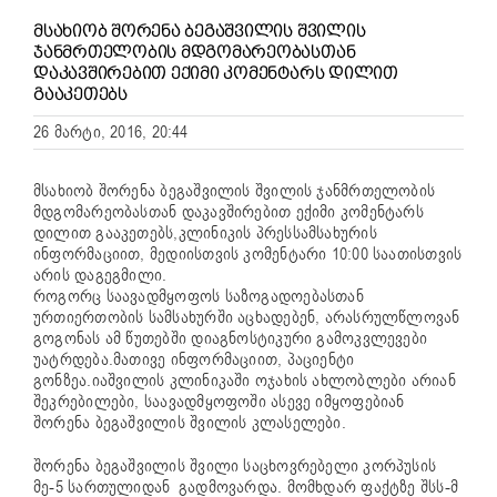
ᲛᲡᲐᲮᲘᲝᲑ ᲨᲝᲠᲔᲜᲐ ᲑᲔᲒᲐᲨᲕᲘᲚᲘᲡ ᲨᲕᲘᲚᲘᲡ
ᲯᲐᲜᲛᲠᲗᲔᲚᲝᲑᲘᲡ ᲛᲓᲒᲝᲛᲐᲠᲔᲝᲑᲐᲡᲗᲐᲜ
ᲓᲐᲙᲐᲕᲨᲘᲠᲔᲑᲘᲗ ᲔᲥᲘᲛᲘ ᲙᲝᲛᲔᲜᲢᲐᲠᲡ ᲓᲘᲚᲘᲗ
ᲒᲐᲐᲙᲔᲗᲔᲑᲡ
26 მარტი, 2016, 20:44
მსახიობ შორენა ბეგაშვილის შვილის ჯანმრთელობის
მდგომარეობასთან დაკავშირებით ექიმი კომენტარს
დილით გააკეთებს,კლინიკის პრესსამსახურის
ინფორმაციით, მედიისთვის კომენტარი 10:00 საათისთვის
არის დაგეგმილი.
როგორც საავადმყოფოს საზოგადოებასთან
ურთიერთობის სამსახურში აცხადებენ, არასრულწლოვან
გოგონას ამ წუთებში დიაგნოსტიკური გამოკვლევები
უატრდება.მათივე ინფორმაციით, პაციენტი
გონზეა.იაშვილის კლინიკაში ოჯახის ახლობლები არიან
შეკრებილები, საავადმყოფოში ასევე იმყოფებიან
შორენა ბეგაშვილის შვილის კლასელები.
შორენა ბეგაშვილის შვილი საცხოვრებელი კორპუსის
მე-5 სართულიდან გადმოვარდა. მომხდარ ფაქტზე შსს-მ