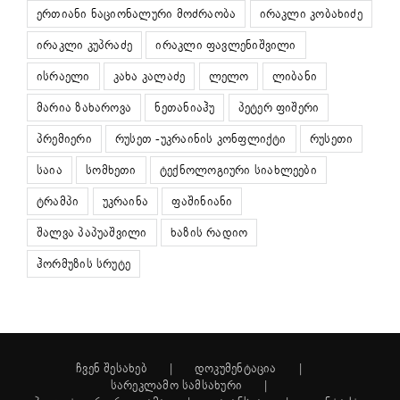
ერთიანი ნაციონალური მოძრაობა
ირაკლი კობახიძე
ირაკლი კუპრაძე
ირაკლი ფავლენიშვილი
ისრაელი
კახა კალაძე
ლელო
ლიბანი
მარია ზახაროვა
ნეთანიაჰუ
პეტერ ფიშერი
პრემიერი
რუსეთ -უკრაინის კონფლიქტი
რუსეთი
საია
სომხეთი
ტექნოლოგიური სიახლეები
ტრამპი
უკრაინა
ფაშინიანი
შალვა პაპუაშვილი
ხაზის რადიო
ჰორმუზის სრუტე
ჩვენ შესახებ
დოკუმენტაცია
სარეკლამო სამსახური