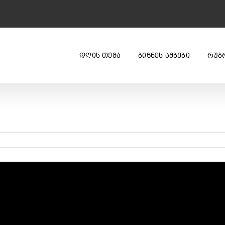
ᲓᲦᲘᲡ ᲗᲔᲛᲐ
ᲑᲘᲖᲜᲔᲡ ᲐᲛᲑᲔᲑᲘ
ᲠᲣᲑ