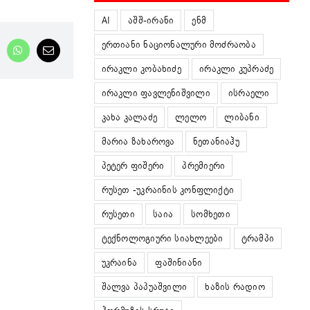
AI
აშშ-ირანი
ენმ
ერთიანი ნაციონალური მოძრაობა
nkedIn
WhatsApp
Email
ირაკლი კობახიძე
ირაკლი კუპრაძე
ირაკლი ფავლენიშვილი
ისრაელი
კახა კალაძე
ლელო
ლიბანი
მარია ზახაროვა
ნეთანიაჰუ
პეტერ ფიშერი
პრემიერი
რუსეთ -უკრაინის კონფლიქტი
რუსეთი
საია
სომხეთი
ტექნოლოგიური სიახლეები
ტრამპი
უკრაინა
ფაშინიანი
შალვა პაპუაშვილი
ხაზის რადიო