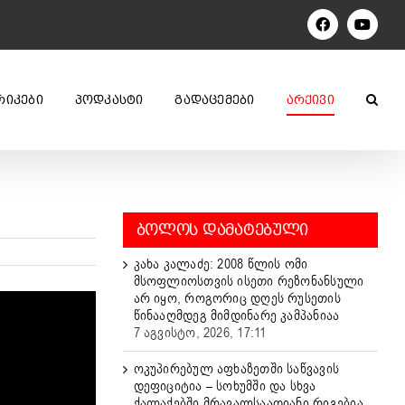
Facebook
YouTu
ᲠᲘᲙᲔᲑᲘ
ᲞᲝᲓᲙᲐᲡᲢᲘ
ᲒᲐᲓᲐᲪᲔᲛᲔᲑᲘ
ᲐᲠᲥᲘᲕᲘ
ᲑᲝᲚᲝᲡ ᲓᲐᲛᲐᲢᲔᲑᲣᲚᲘ
კახა კალაძე: 2008 წლის ომი
მსოფლიოსთვის ისეთი რეზონანსული
არ იყო, როგორიც დღეს რუსეთის
წინააღმდეგ მიმდინარე კამპანიაა
7 აგვისტო, 2026, 17:11
ოკუპირებულ აფხაზეთში საწვავის
დეფიციტია – სოხუმში და სხვა
ქალაქებში მრავალსაათიანი რიგებია