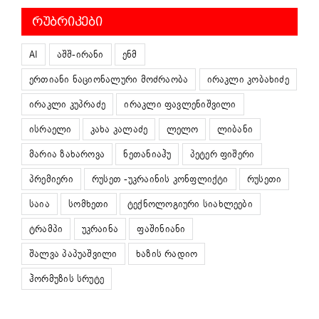
ᲠᲣᲑᲠᲘᲙᲔᲑᲘ
AI
აშშ-ირანი
ენმ
ერთიანი ნაციონალური მოძრაობა
ირაკლი კობახიძე
ირაკლი კუპრაძე
ირაკლი ფავლენიშვილი
ისრაელი
კახა კალაძე
ლელო
ლიბანი
მარია ზახაროვა
ნეთანიაჰუ
პეტერ ფიშერი
პრემიერი
რუსეთ -უკრაინის კონფლიქტი
რუსეთი
საია
სომხეთი
ტექნოლოგიური სიახლეები
ტრამპი
უკრაინა
ფაშინიანი
შალვა პაპუაშვილი
ხაზის რადიო
ჰორმუზის სრუტე