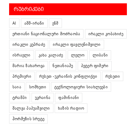
ᲠᲣᲑᲠᲘᲙᲔᲑᲘ
AI
აშშ-ირანი
ენმ
ერთიანი ნაციონალური მოძრაობა
ირაკლი კობახიძე
ირაკლი კუპრაძე
ირაკლი ფავლენიშვილი
ისრაელი
კახა კალაძე
ლელო
ლიბანი
მარია ზახაროვა
ნეთანიაჰუ
პეტერ ფიშერი
პრემიერი
რუსეთ -უკრაინის კონფლიქტი
რუსეთი
საია
სომხეთი
ტექნოლოგიური სიახლეები
ტრამპი
უკრაინა
ფაშინიანი
შალვა პაპუაშვილი
ხაზის რადიო
ჰორმუზის სრუტე