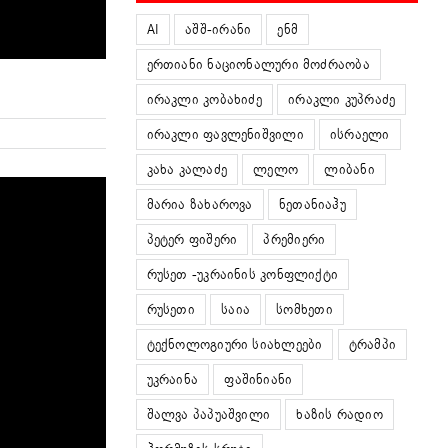
AI
აშშ-ირანი
ენმ
ერთიანი ნაციონალური მოძრაობა
ირაკლი კობახიძე
ირაკლი კუპრაძე
ირაკლი ფავლენიშვილი
ისრაელი
კახა კალაძე
ლელო
ლიბანი
მარია ზახაროვა
ნეთანიაჰუ
პეტერ ფიშერი
პრემიერი
რუსეთ -უკრაინის კონფლიქტი
რუსეთი
საია
სომხეთი
ტექნოლოგიური სიახლეები
ტრამპი
უკრაინა
ფაშინიანი
შალვა პაპუაშვილი
ხაზის რადიო