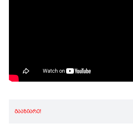
ᲒᲐᲐᲖᲘᲐᲠᲔ!