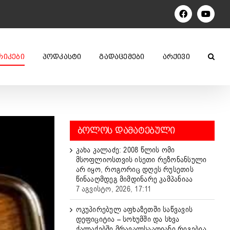
Facebook
YouTu
ᲠᲘᲙᲔᲑᲘ
ᲞᲝᲓᲙᲐᲡᲢᲘ
ᲒᲐᲓᲐᲪᲔᲛᲔᲑᲘ
ᲐᲠᲥᲘᲕᲘ
ᲑᲝᲚᲝᲡ ᲓᲐᲛᲐᲢᲔᲑᲣᲚᲘ
კახა კალაძე: 2008 წლის ომი
მსოფლიოსთვის ისეთი რეზონანსული
არ იყო, როგორიც დღეს რუსეთის
წინააღმდეგ მიმდინარე კამპანიაა
7 აგვისტო, 2026, 17:11
ოკუპირებულ აფხაზეთში საწვავის
დეფიციტია – სოხუმში და სხვა
ქალაქებში მრავალსაათიანი რიგებია