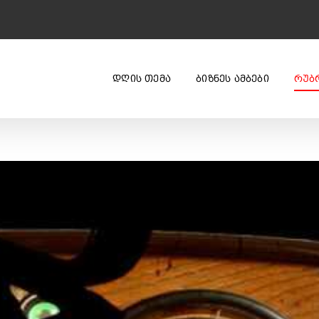
ᲓᲦᲘᲡ ᲗᲔᲛᲐ
ᲑᲘᲖᲜᲔᲡ ᲐᲛᲑᲔᲑᲘ
ᲠᲣᲑ