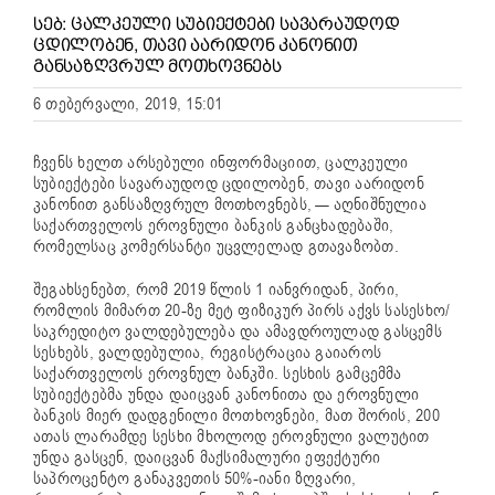
ᲡᲔᲑ: ᲪᲐᲚᲙᲔᲣᲚᲘ ᲡᲣᲑᲘᲔᲥᲢᲔᲑᲘ ᲡᲐᲕᲐᲠᲐᲣᲓᲝᲓ
ᲪᲓᲘᲚᲝᲑᲔᲜ, ᲗᲐᲕᲘ ᲐᲐᲠᲘᲓᲝᲜ ᲙᲐᲜᲝᲜᲘᲗ
ᲒᲐᲜᲡᲐᲖᲦᲕᲠᲣᲚ ᲛᲝᲗᲮᲝᲕᲜᲔᲑᲡ
6 თებერვალი, 2019, 15:01
ჩვენს ხელთ არსებული ინფორმაციით, ცალკეული
სუბიექტები სავარაუდოდ ცდილობენ, თავი აარიდონ
კანონით განსაზღვრულ მოთხოვნებს, — აღნიშნულია
საქართველოს ეროვნული ბანკის განცხადებაში,
რომელსაც კომერსანტი უცვლელად გთავაზობთ.
შეგახსენებთ, რომ 2019 წლის 1 იანვრიდან, პირი,
რომლის მიმართ 20-ზე მეტ ფიზიკურ პირს აქვს სასესხო/
საკრედიტო ვალდებულება და ამავდროულად გასცემს
სესხებს, ვალდებულია, რეგისტრაცია გაიაროს
საქართველოს ეროვნულ ბანკში. სესხის გამცემმა
სუბიექტებმა უნდა დაიცვან კანონითა და ეროვნული
ბანკის მიერ დადგენილი მოთხოვნები, მათ შორის, 200
ათას ლარამდე სესხი მხოლოდ ეროვნული ვალუტით
უნდა გასცენ, დაიცვან მაქსიმალური ეფექტური
საპროცენტო განაკვეთის 50%-იანი ზღვარი,