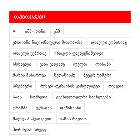
ᲠᲣᲑᲠᲘᲙᲔᲑᲘ
AI
აშშ-ირანი
ენმ
ერთიანი ნაციონალური მოძრაობა
ირაკლი კობახიძე
ირაკლი კუპრაძე
ირაკლი ფავლენიშვილი
ისრაელი
კახა კალაძე
ლელო
ლიბანი
მარია ზახაროვა
ნეთანიაჰუ
პეტერ ფიშერი
პრემიერი
რუსეთ -უკრაინის კონფლიქტი
რუსეთი
საია
სომხეთი
ტექნოლოგიური სიახლეები
ტრამპი
უკრაინა
ფაშინიანი
შალვა პაპუაშვილი
ხაზის რადიო
ჰორმუზის სრუტე