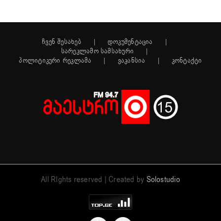
ჩვენ შესახებ
დოკუმენტაცია
სარეკლამო სამსახური
პოლიტიკური რეკლამა
ვაკანსია
კონტაქტი
All RIghts reserved | Created by
Solostudio