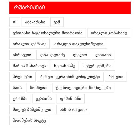
ᲠᲣᲑᲠᲘᲙᲔᲑᲘ
AI
აშშ-ირანი
ენმ
ერთიანი ნაციონალური მოძრაობა
ირაკლი კობახიძე
ირაკლი კუპრაძე
ირაკლი ფავლენიშვილი
ისრაელი
კახა კალაძე
ლელო
ლიბანი
მარია ზახაროვა
ნეთანიაჰუ
პეტერ ფიშერი
პრემიერი
რუსეთ -უკრაინის კონფლიქტი
რუსეთი
საია
სომხეთი
ტექნოლოგიური სიახლეები
ტრამპი
უკრაინა
ფაშინიანი
შალვა პაპუაშვილი
ხაზის რადიო
ჰორმუზის სრუტე