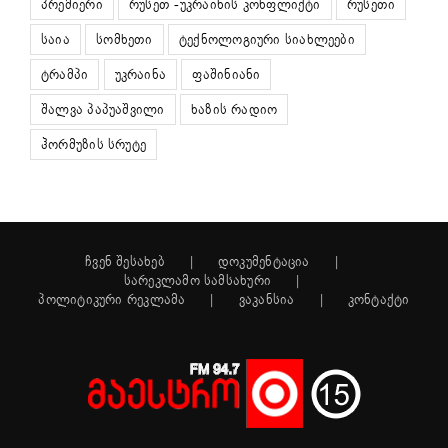
პრემიერი
რუსეთ -უკრაინის კონფლიქტი
რუსეთი
საია
სომხეთი
ტექნოლოგიური სიახლეები
ტრამპი
უკრაინა
ფაშინიანი
შალვა პაპუაშვილი
ხაზის რადიო
ჰორმუზის სრუტე
ჩვენ შესახებ
დოკუმენტაცია
სარეკლამო სამსახური
პოლიტიკური რეკლამა
ვაკანსია
კონტაქტი