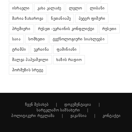
ისრაელი
კახა კალაძე
ლელო
ლიბანი
მარია ზახაროვა
ნეთანიაჰუ
პეტერ ფიშერი
პრემიერი
რუსეთ -უკრაინის კონფლიქტი
რუსეთი
საია
სომხეთი
ტექნოლოგიური სიახლეები
ტრამპი
უკრაინა
ფაშინიანი
შალვა პაპუაშვილი
ხაზის რადიო
ჰორმუზის სრუტე
ჩვენ შესახებ
დოკუმენტაცია
სარეკლამო სამსახური
პოლიტიკური რეკლამა
ვაკანსია
კონტაქტი