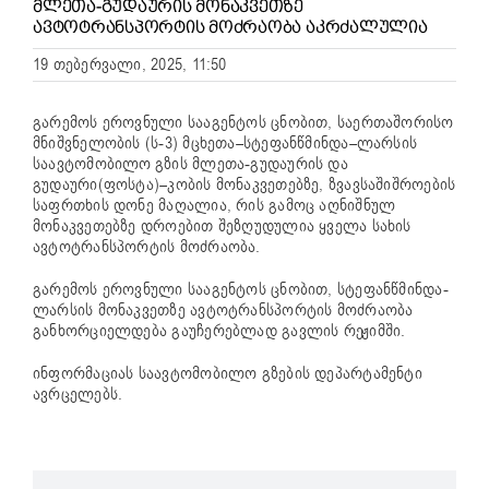
ᲛᲚᲔᲗᲐ-ᲒᲣᲓᲐᲣᲠᲘᲡ ᲛᲝᲜᲐᲙᲕᲔᲗᲖᲔ
ᲐᲕᲢᲝᲢᲠᲐᲜᲡᲞᲝᲠᲢᲘᲡ ᲛᲝᲫᲠᲐᲝᲑᲐ ᲐᲙᲠᲫᲐᲚᲣᲚᲘᲐ
19 თებერვალი, 2025, 11:50
გარემოს ეროვნული სააგენტოს ცნობით, საერთაშორისო
მნიშვნელობის (ს-3) მცხეთა–სტეფანწმინდა–ლარსის
საავტომობილო გზის მლეთა-გუდაურის და
გუდაური(ფოსტა)–კობის მონაკვეთებზე, ზვავსაშიშროების
საფრთხის დონე მაღალია, რის გამოც აღნიშნულ
მონაკვეთებზე დროებით შეზღუდულია ყველა სახის
ავტოტრანსპორტის მოძრაობა.
გარემოს ეროვნული სააგენტოს ცნობით, სტეფანწმინდა-
ლარსის მონაკვეთზე ავტოტრანსპორტის მოძრაობა
განხორციელდება გაუჩერებლად გავლის რეჟიმში.
ინფორმაციას საავტომობილო გზების დეპარტამენტი
ავრცელებს.