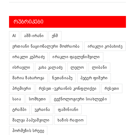
ᲠᲣᲑᲠᲘᲙᲔᲑᲘ
AI
აშშ-ირანი
ენმ
ერთიანი ნაციონალური მოძრაობა
ირაკლი კობახიძე
ირაკლი კუპრაძე
ირაკლი ფავლენიშვილი
ისრაელი
კახა კალაძე
ლელო
ლიბანი
მარია ზახაროვა
ნეთანიაჰუ
პეტერ ფიშერი
პრემიერი
რუსეთ -უკრაინის კონფლიქტი
რუსეთი
საია
სომხეთი
ტექნოლოგიური სიახლეები
ტრამპი
უკრაინა
ფაშინიანი
შალვა პაპუაშვილი
ხაზის რადიო
ჰორმუზის სრუტე