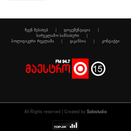
ჩვენ შესახებ
დოკუმენტაცია
სარეკლამო სამსახური
პოლიტიკური რეკლამა
ვაკანსია
კონტაქტი
All RIghts reserved | Created by
Solostudio