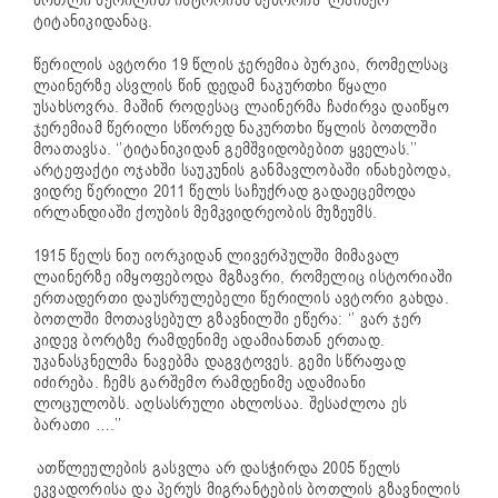
ბოთლი წერილით ისტორიას შემორჩა ლაინერ
ტიტანიკიდანაც.
წერილის ავტორი 19 წლის ჯერემია ბურკია, რომელსაც
ლაინერზე ასვლის წინ დედამ ნაკურთხი წყალი
უსახსოვრა. მაშინ როდესაც ლაინერმა ჩაძირვა დაიწყო
ჯერემიამ წერილი სწორედ ნაკურთხი წყლის ბოთლში
მოათავსა. ‘’ტიტანიკიდან გემშვიდობებით ყველას.’’
არტეფაქტი ოჯახში საუკუნის განმავლობაში ინახებოდა,
ვიდრე წერილი 2011 წელს საჩუქრად გადაეცემოდა
ირლანდიაში ქოუბის მემკვიდრეობის მუზეუმს.
1915 წელს ნიუ იორკიდან ლივერპულში მიმავალ
ლაინერზე იმყოფებოდა მგზავრი, რომელიც ისტორიაში
ერთადერთი დაუსრულებელი წერილის ავტორი გახდა.
ბოთლში მოთავსებულ გზავნილში ეწერა: ‘’ ვარ ჯერ
კიდევ ბორტზე რამდენიმე ადამიანთან ერთად.
უკანასკნელმა ნავებმა დაგვტოვეს. გემი სწრაფად
იძირება. ჩემს გარშემო რამდენიმე ადამიანი
ლოცულობს. აღსასრული ახლოსაა. შესაძლოა ეს
ბარათი ….’’
ათწლეულების გასვლა არ დასჭირდა 2005 წელს
ეკვადორისა და პერუს მიგრანტების ბოთლის გზავნილის