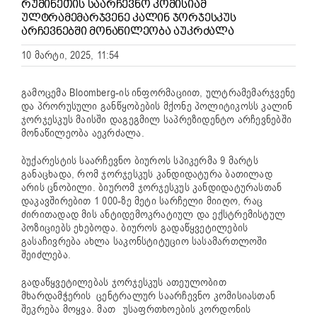
ᲠᲣᲛᲘᲜᲔᲗᲘᲡ ᲡᲐᲐᲠᲩᲔᲕᲜᲝ ᲙᲝᲛᲘᲡᲘᲐᲛ
ᲣᲚᲢᲠᲐᲛᲔᲛᲐᲠᲯᲕᲔᲜᲔ ᲙᲐᲚᲘᲜ ᲯᲝᲠᲯᲔᲡᲙᲣᲡ
ᲐᲠᲩᲔᲕᲜᲔᲑᲨᲘ ᲛᲝᲜᲐᲬᲘᲚᲔᲝᲑᲐ ᲐᲣᲙᲠᲫᲐᲚᲐ
10 მარტი, 2025, 11:54
გამოცემა Bloomberg-ის ინფორმაციით, ულტრამემარჯვენე
და პრორუსული განწყობების მქონე პოლიტიკოსს კალინ
ჯორჯესკუს მაისში დაგეგმილ საპრეზიდენტო არჩევნებში
მონაწილეობა აეკრძალა.
ბუქარესტის საარჩევნო ბიუროს სპიკერმა 9 მარტს
განაცხადა, რომ ჯორჯესკუს კანდიდატურა ბათილად
არის ცნობილი. ბიურომ ჯორჯესკუს კანდიდატურასთან
დაკავშირებით 1 000-ზე მეტი სარჩელი მიიღო, რაც
ძირითადად მის ანტიდემოკრატიულ და ექსტრემისტულ
პოზიციებს ეხებოდა. ბიუროს გადაწყვეტილების
გასაჩივრება ახლა საკონსტიტუციო სასამართლოში
შეიძლება.
გადაწყვეტილებას ჯორჯესკუს ათეულობით
მხარდამჭერის ცენტრალურ საარჩევნო კომისიასთან
შეკრება მოყვა. მათ უსაფრთხოების კორდონის