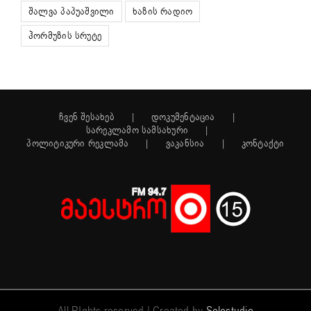
შალვა პაპუაშვილი
ხაზის რადიო
ჰორმუზის სრუტე
ჩვენ შესახებ
დოკუმენტაცია
სარეკლამო სამსახური
პოლიტიკური რეკლამა
ვაკანსია
კონტაქტი