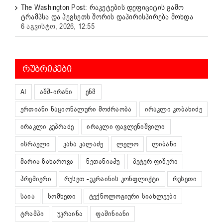
The Washington Post: რაკეტების დეფიციტის გამო
ტრამპსა და ჰეგსეთს შორის დაპირისპირება მოხდა
6 აგვისტო, 2026, 12:55
ᲠᲣᲑᲠᲘᲙᲔᲑᲘ
AI
აშშ-ირანი
ენმ
ერთიანი ნაციონალური მოძრაობა
ირაკლი კობახიძე
ირაკლი კუპრაძე
ირაკლი ფავლენიშვილი
ისრაელი
კახა კალაძე
ლელო
ლიბანი
მარია ზახაროვა
ნეთანიაჰუ
პეტერ ფიშერი
პრემიერი
რუსეთ -უკრაინის კონფლიქტი
რუსეთი
საია
სომხეთი
ტექნოლოგიური სიახლეები
ტრამპი
უკრაინა
ფაშინიანი