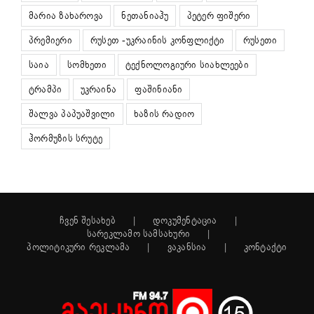
მარია ზახაროვა
ნეთანიაჰუ
პეტერ ფიშერი
პრემიერი
რუსეთ -უკრაინის კონფლიქტი
რუსეთი
საია
სომხეთი
ტექნოლოგიური სიახლეები
ტრამპი
უკრაინა
ფაშინიანი
შალვა პაპუაშვილი
ხაზის რადიო
ჰორმუზის სრუტე
ჩვენ შესახებ
დოკუმენტაცია
სარეკლამო სამსახური
პოლიტიკური რეკლამა
ვაკანსია
კონტაქტი