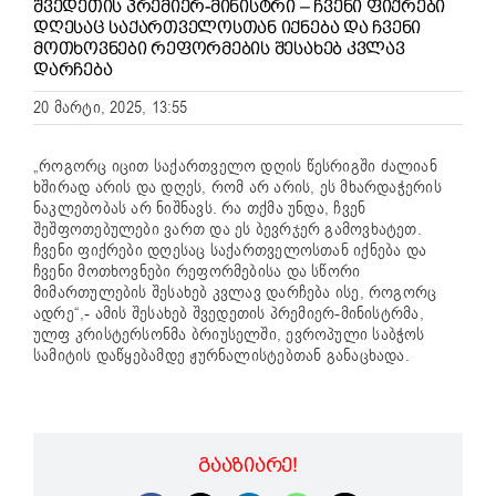
ᲨᲕᲔᲓᲔᲗᲘᲡ ᲞᲠᲔᲛᲘᲔᲠ-ᲛᲘᲜᲘᲡᲢᲠᲘ – ᲩᲕᲔᲜᲘ ᲤᲘᲥᲠᲔᲑᲘ
ᲓᲦᲔᲡᲐᲪ ᲡᲐᲥᲐᲠᲗᲕᲔᲚᲝᲡᲗᲐᲜ ᲘᲥᲜᲔᲑᲐ ᲓᲐ ᲩᲕᲔᲜᲘ
ᲛᲝᲗᲮᲝᲕᲜᲔᲑᲘ ᲠᲔᲤᲝᲠᲛᲔᲑᲘᲡ ᲨᲔᲡᲐᲮᲔᲑ ᲙᲕᲚᲐᲕ
ᲓᲐᲠᲩᲔᲑᲐ
20 მარტი, 2025, 13:55
„როგორც იცით საქართველო დღის წესრიგში ძალიან
ხშირად არის და დღეს, რომ არ არის, ეს მხარდაჭერის
ნაკლებობას არ ნიშნავს. რა თქმა უნდა, ჩვენ
შეშფოთებულები ვართ და ეს ბევრჯერ გამოვხატეთ.
ჩვენი ფიქრები დღესაც საქართველოსთან იქნება და
ჩვენი მოთხოვნები რეფორმებისა და სწორი
მიმართულების შესახებ კვლავ დარჩება ისე, როგორც
ადრე“,- ამის შესახებ შვედეთის პრემიერ-მინისტრმა,
ულფ კრისტერსონმა ბრიუსელში, ევროპული საბჭოს
სამიტის დაწყებამდე ჟურნალისტებთან განაცხადა.
ᲒᲐᲐᲖᲘᲐᲠᲔ!