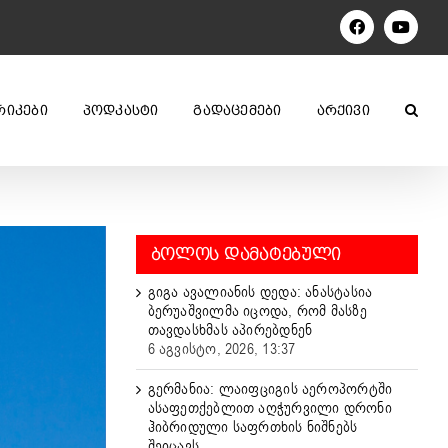
Facebook
YouTu
ᲠᲘᲙᲔᲑᲘ
ᲞᲝᲓᲙᲐᲡᲢᲘ
ᲒᲐᲓᲐᲪᲔᲛᲔᲑᲘ
ᲐᲠᲥᲘᲕᲘ
ᲑᲝᲚᲝᲡ ᲓᲐᲛᲐᲢᲔᲑᲣᲚᲘ
გიგა ავალიანის დედა: ანასტასია
ბერუაშვილმა იცოდა, რომ მასზე
თავდასხმას აპირებდნენ
6 აგვისტო, 2026, 13:37
გერმანია: ლაიფციგის აეროპორტში
ასაფეთქებლით აღჭურვილი დრონი
ჰიბრიდული საფრთხის ნიშნებს
შეიცავს