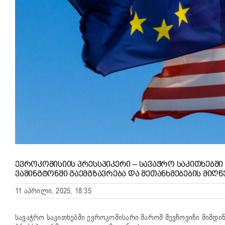
ᲔᲕᲠᲝᲙᲝᲛᲘᲡᲘᲘᲡ ᲞᲠᲔᲡᲡᲞᲘᲙᲔᲠᲘ – ᲡᲐᲕᲐᲭᲠᲝ ᲡᲐᲙᲘᲗᲮᲔᲑᲨ
ᲕᲐᲨᲘᲜᲒᲢᲝᲜᲨᲘ ᲒᲐᲔᲛᲒᲖᲐᲕᲠᲔᲑᲐ ᲓᲐ ᲨᲔᲗᲐᲜᲮᲛᲔᲑᲔᲑᲘᲡ ᲛᲘᲦᲬ
11 აპრილი, 2025, 18:35
სავაჭრო საკითხებში ევროკომისარი მაროშ შევჩოვიჩი მიმდინ