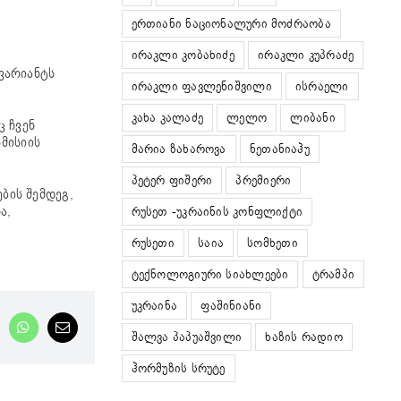
ერთიანი ნაციონალური მოძრაობა
ირაკლი კობახიძე
ირაკლი კუპრაძე
ვარიანტს
ირაკლი ფავლენიშვილი
ისრაელი
კახა კალაძე
ლელო
ლიბანი
ც ჩვენ
მისიის
მარია ზახაროვა
ნეთანიაჰუ
პეტერ ფიშერი
პრემიერი
ბის შემდეგ,
ა,
რუსეთ -უკრაინის კონფლიქტი
რუსეთი
საია
სომხეთი
ტექნოლოგიური სიახლეები
ტრამპი
უკრაინა
ფაშინიანი
nkedIn
WhatsApp
Email
შალვა პაპუაშვილი
ხაზის რადიო
ჰორმუზის სრუტე