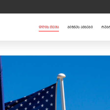
ᲓᲦᲘᲡ ᲗᲔᲛᲐ
ᲑᲘᲖᲜᲔᲡ ᲐᲛᲑᲔᲑᲘ
ᲠᲣᲑ