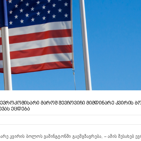
Ი ᲔᲕᲠᲝᲙᲝᲛᲘᲡᲐᲠᲘ ᲛᲐᲠᲝᲨ ᲨᲔᲕᲩᲝᲕᲘᲩᲘ ᲛᲘᲛᲓᲘᲜᲐᲠᲔ ᲙᲕᲘᲠᲘᲡ 
ᲔᲕᲐᲡ ᲔᲪᲓᲔᲑᲐ
არე კვირის ბოლოს ვაშინგტონში გაემგზავრება, – ამის შესახებ ე