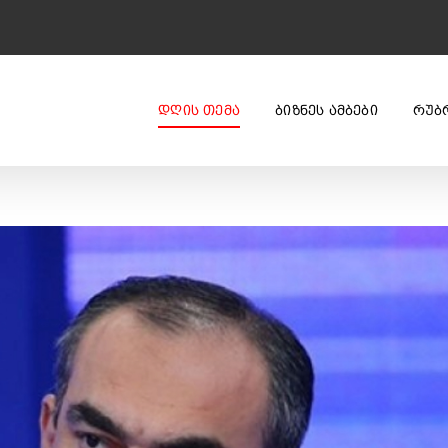
ᲓᲦᲘᲡ ᲗᲔᲛᲐ
ᲑᲘᲖᲜᲔᲡ ᲐᲛᲑᲔᲑᲘ
ᲠᲣᲑ