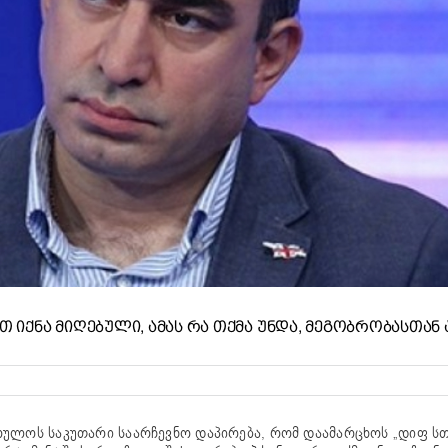
ᲘᲗ ᲘᲥᲜᲐ ᲛᲘᲦᲔᲑᲣᲚᲘ, ᲐᲛᲐᲡ ᲠᲐ ᲗᲥᲛᲐ ᲣᲜᲓᲐ, ᲛᲔᲒᲝᲑᲠᲝᲑᲐᲡᲗᲐᲜ
ულოს საკუთარი საარჩევნო დაპირება, რომ დაამარცხოს „დიფ სთ