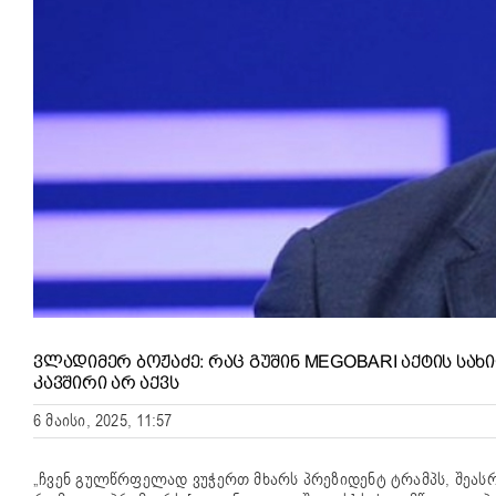
ᲕᲚᲐᲓᲘᲛᲔᲠ ᲑᲝᲟᲐᲫᲔ: ᲠᲐᲪ ᲒᲣᲨᲘᲜ MEGOBARI ᲐᲥᲢᲘᲡ ᲡᲐᲮ
ᲙᲐᲕᲨᲘᲠᲘ ᲐᲠ ᲐᲥᲕᲡ
6 მაისი, 2025, 11:57
„ჩვენ გულწრფელად ვუჭერთ მხარს პრეზიდენტ ტრამპს, შეასრ