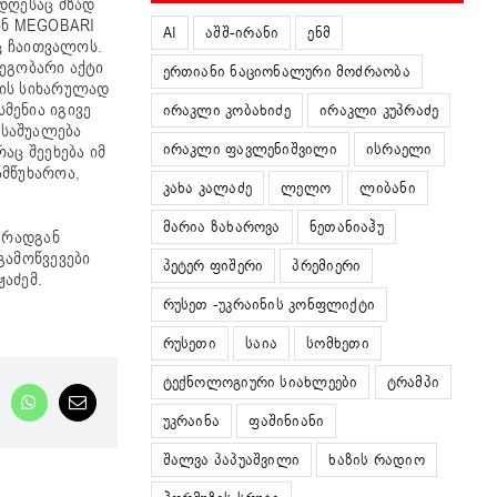
დღესაც მზად
ინ MEGOBARI
AI
აშშ-ირანი
ენმ
აც ჩაითვალოს.
მეგობარი აქტი
ერთიანი ნაციონალური მოძრაობა
ღის სიხარულად
მენია იგივე
ირაკლი კობახიძე
ირაკლი კუპრაძე
 საშუალება
ირაკლი ფავლენიშვილი
ისრაელი
აც შეეხება იმ
ამწუხაროა,
კახა კალაძე
ლელო
ლიბანი
მარია ზახაროვა
ნეთანიაჰუ
 რადგან
გამოწვევები
პეტერ ფიშერი
პრემიერი
ჟაძემ.
რუსეთ -უკრაინის კონფლიქტი
რუსეთი
საია
სომხეთი
ტექნოლოგიური სიახლეები
ტრამპი
nkedIn
WhatsApp
Email
უკრაინა
ფაშინიანი
შალვა პაპუაშვილი
ხაზის რადიო