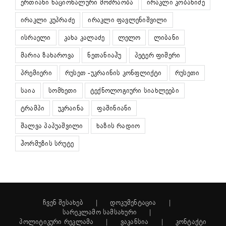
ერთიანი ნაციონალური მოძრაობა
ირაკლი კობახიძე
ირაკლი კუპრაძე
ირაკლი ფავლენიშვილი
ისრაელი
კახა კალაძე
ლელო
ლიბანი
მარია ზახაროვა
ნეთანიაჰუ
პეტერ ფიშერი
პრემიერი
რუსეთ -უკრაინის კონფლიქტი
რუსეთი
საია
სომხეთი
ტექნოლოგიური სიახლეები
ტრამპი
უკრაინა
ფაშინიანი
შალვა პაპუაშვილი
ხაზის რადიო
ჰორმუზის სრუტე
ჩვენ შესახებ
დოკუმენტაცია
სარეკლამო სამსახური
პოლიტიკური რეკლამა
ვაკანსია
კონტაქტი