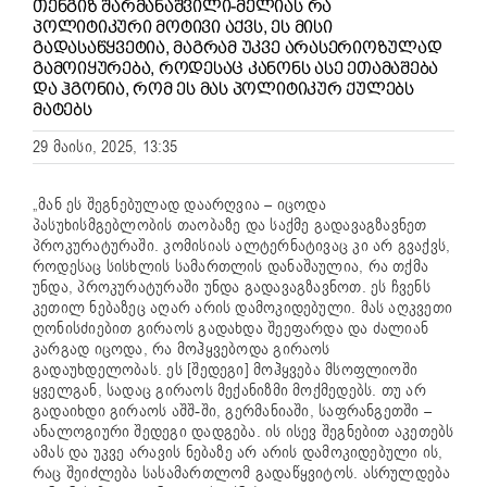
ᲗᲔᲜᲒᲘᲖ ᲨᲐᲠᲛᲐᲜᲐᲨᲕᲘᲚᲘ-ᲛᲔᲚᲘᲐᲡ ᲠᲐ
ᲞᲝᲚᲘᲢᲘᲙᲣᲠᲘ ᲛᲝᲢᲘᲕᲘ ᲐᲥᲕᲡ, ᲔᲡ ᲛᲘᲡᲘ
ᲒᲐᲓᲐᲡᲐᲬᲧᲕᲔᲢᲘᲐ, ᲛᲐᲒᲠᲐᲛ ᲣᲙᲕᲔ ᲐᲠᲐᲡᲔᲠᲘᲝᲖᲣᲚᲐᲓ
ᲒᲐᲛᲝᲘᲧᲣᲠᲔᲑᲐ, ᲠᲝᲓᲔᲡᲐᲪ ᲙᲐᲜᲝᲜᲡ ᲐᲡᲔ ᲔᲗᲐᲛᲐᲨᲔᲑᲐ
ᲓᲐ ᲰᲒᲝᲜᲘᲐ, ᲠᲝᲛ ᲔᲡ ᲛᲐᲡ ᲞᲝᲚᲘᲢᲘᲙᲣᲠ ᲥᲣᲚᲔᲑᲡ
ᲛᲐᲢᲔᲑᲡ
29 მაისი, 2025, 13:35
„მან ეს შეგნებულად დაარღვია – იცოდა
პასუხისმგებლობის თაობაზე და საქმე გადავაგზავნეთ
პროკურატურაში. კომისიას ალტერნატივაც კი არ გვაქვს,
როდესაც სისხლის სამართლის დანაშაულია, რა თქმა
უნდა, პროკურატურაში უნდა გადავაგზავნოთ. ეს ჩვენს
კეთილ ნებაზეც აღარ არის დამოკიდებული. მას აღკვეთი
ღონისძიებით გირაოს გადახდა შეეფარდა და ძალიან
კარგად იცოდა, რა მოჰყვებოდა გირაოს
გადაუხდელობას. ეს [შედეგი] მოჰყვება მსოფლიოში
ყველგან, სადაც გირაოს მექანიზმი მოქმედებს. თუ არ
გადაიხდი გირაოს აშშ-ში, გერმანიაში, საფრანგეთში –
ანალოგიური შედეგი დადგება. ის ისევ შეგნებით აკეთებს
ამას და უკვე არავის ნებაზე არ არის დამოკიდებული ის,
რაც შეიძლება სასამართლომ გადაწყვიტოს. ასრულდება