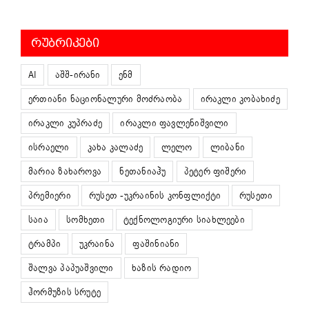
ᲠᲣᲑᲠᲘᲙᲔᲑᲘ
AI
აშშ-ირანი
ენმ
ერთიანი ნაციონალური მოძრაობა
ირაკლი კობახიძე
ირაკლი კუპრაძე
ირაკლი ფავლენიშვილი
ისრაელი
კახა კალაძე
ლელო
ლიბანი
მარია ზახაროვა
ნეთანიაჰუ
პეტერ ფიშერი
პრემიერი
რუსეთ -უკრაინის კონფლიქტი
რუსეთი
საია
სომხეთი
ტექნოლოგიური სიახლეები
ტრამპი
უკრაინა
ფაშინიანი
შალვა პაპუაშვილი
ხაზის რადიო
ჰორმუზის სრუტე