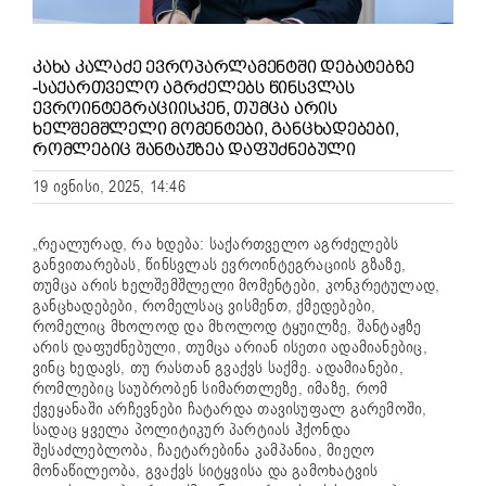
ᲙᲐᲮᲐ ᲙᲐᲚᲐᲫᲔ ᲔᲕᲠᲝᲞᲐᲠᲚᲐᲛᲔᲜᲢᲨᲘ ᲓᲔᲑᲐᲢᲔᲑᲖᲔ
-ᲡᲐᲥᲐᲠᲗᲕᲔᲚᲝ ᲐᲒᲠᲫᲔᲚᲔᲑᲡ ᲬᲘᲜᲡᲕᲚᲐᲡ
ᲔᲕᲠᲝᲘᲜᲢᲔᲒᲠᲐᲪᲘᲘᲡᲙᲔᲜ, ᲗᲣᲛᲪᲐ ᲐᲠᲘᲡ
ᲮᲔᲚᲨᲔᲛᲨᲚᲔᲚᲘ ᲛᲝᲛᲔᲜᲢᲔᲑᲘ, ᲒᲐᲜᲪᲮᲐᲓᲔᲑᲔᲑᲘ,
ᲠᲝᲛᲚᲔᲑᲘᲪ ᲨᲐᲜᲢᲐᲟᲖᲔᲐ ᲓᲐᲤᲣᲫᲜᲔᲑᲣᲚᲘ
19 ივნისი, 2025, 14:46
„რეალურად, რა ხდება: საქართველო აგრძელებს
განვითარებას, წინსვლას ევროინტეგრაციის გზაზე,
თუმცა არის ხელშემშლელი მომენტები, კონკრეტულად,
განცხადებები, რომელსაც ვისმენთ, ქმედებები,
რომელიც მხოლოდ და მხოლოდ ტყუილზე, შანტაჟზე
არის დაფუძნებული, თუმცა არიან ისეთი ადამიანებიც,
ვინც ხედავს, თუ რასთან გვაქვს საქმე. ადამიანები,
რომლებიც საუბრობენ სიმართლეზე, იმაზე, რომ
ქვეყანაში არჩევნები ჩატარდა თავისუფალ გარემოში,
სადაც ყველა პოლიტიკურ პარტიას ჰქონდა
შესაძლებლობა, ჩაეტარებინა კამპანია, მიეღო
მონაწილეობა, გვაქვს სიტყვისა და გამოხატვის