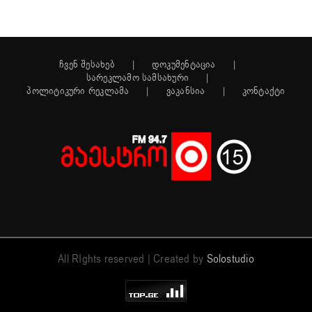
ჩვენ შესახებ
დოკუმენტაცია
სარეკლამო სამსახური
პოლიტიკური რეკლამა
ვაკანსია
კონტაქტი
All RIghts reserved | Created by
Solostudio