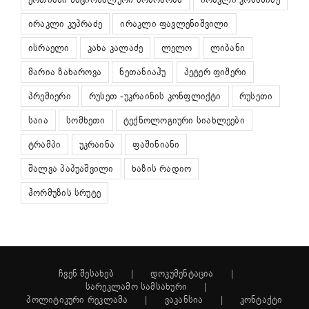
ირაკლი კუპრაძე
ირაკლი ფავლენიშვილი
ისრაელი
კახა კალაძე
ლელო
ლიბანი
მარია ზახაროვა
ნეთანიაჰუ
პეტერ ფიშერი
პრემიერი
რუსეთ -უკრაინის კონფლიქტი
რუსეთი
საია
სომხეთი
ტექნოლოგიური სიახლეები
ტრამპი
უკრაინა
ფაშინიანი
შალვა პაპუაშვილი
ხაზის რადიო
ჰორმუზის სრუტე
ჩვენ შესახებ
დოკუმენტაცია
სარეკლამო სამსახური
პოლიტიკური რეკლამა
ვაკანსია
კონტაქტი