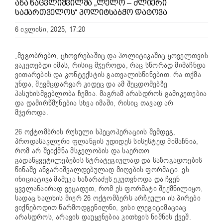
ᲐᲜᲐ ᲜᲐᲪᲕᲚᲘᲨᲕᲘᲚᲛᲐ „ᲚᲔᲚᲝ – ᲫᲚᲘᲔᲠᲘ
ᲡᲐᲥᲐᲠᲗᲕᲔᲚᲝᲡ“ ᲞᲝᲚᲘᲢᲡᲐᲑᲭᲝ ᲓᲐᲢᲝᲕᲐ
6 ივლისი, 2025, 17:20
„მეგობრებო, ცხოვრებაშიც და პოლიტიკაშიც ყოველთვის
ვაკეთებდი იმას, რისიც მჯეროდა, რაც სწორად მიმაჩნდა
ვითარების და კონტექსტის გათვალისწინებით. რა თქმა
უნდა, შევმცდარვარ კიდეც და ამ შეცდომებზე
პასუხისმგებლობა ჩემია. მაგრამ არასდროს გამიკეთებია
და დამირწმუნებია სხვა იმაში, რისიც თავად არ
მჯეროდა.
26 ოქტომბრის რუსული სპეცოპერაციის შემდეგ,
პროდასავლური ფლანგის უდიდეს სისუსტედ მიმაჩნია,
რომ არ შეიქმნა მსჯელობის და საერთო
გადაწყვეტილებების სტრატეგიულად და საზოგადოების
წინაშე ანგარიშვალდებულად მიღების ფორმატი. ეს
ინიციატივა მამუკა ხაზარაძეს ეკუთვნოდა და ჩვენ
ყველანაირად ვეცადეთ, რომ ეს ფორმატი შექმნილიყო,
სადაც ხალხის მიერ 26 ოქტომბერს არჩეული ის პირები
ვიქნებოდით წარმოდგენილნი, ვისი ლეგიტიმაციაც
არასდროს, არავის დაუყენებია კითხვის ნიშნის ქვეშ.