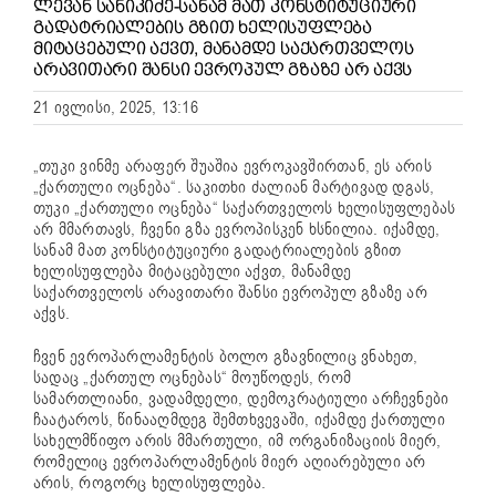
ᲚᲔᲕᲐᲜ ᲡᲐᲜᲘᲙᲘᲫᲔ-ᲡᲐᲜᲐᲛ ᲛᲐᲗ ᲙᲝᲜᲡᲢᲘᲢᲣᲪᲘᲣᲠᲘ
ᲒᲐᲓᲐᲢᲠᲘᲐᲚᲔᲑᲘᲡ ᲒᲖᲘᲗ ᲮᲔᲚᲘᲡᲣᲤᲚᲔᲑᲐ
ᲛᲘᲢᲐᲪᲔᲑᲣᲚᲘ ᲐᲥᲕᲗ, ᲛᲐᲜᲐᲛᲓᲔ ᲡᲐᲥᲐᲠᲗᲕᲔᲚᲝᲡ
ᲐᲠᲐᲕᲘᲗᲐᲠᲘ ᲨᲐᲜᲡᲘ ᲔᲕᲠᲝᲞᲣᲚ ᲒᲖᲐᲖᲔ ᲐᲠ ᲐᲥᲕᲡ
21 ივლისი, 2025, 13:16
„თუკი ვინმე არაფერ შუაშია ევროკავშირთან, ეს არის
„ქართული ოცნება“. საკითხი ძალიან მარტივად დგას,
თუკი „ქართული ოცნება“ საქართველოს ხელისუფლებას
არ მმართავს, ჩვენი გზა ევროპისკენ ხსნილია. იქამდე,
სანამ მათ კონსტიტუციური გადატრიალების გზით
ხელისუფლება მიტაცებული აქვთ, მანამდე
საქართველოს არავითარი შანსი ევროპულ გზაზე არ
აქვს.
ჩვენ ევროპარლამენტის ბოლო გზავნილიც ვნახეთ,
სადაც „ქართულ ოცნებას“ მოუწოდეს, რომ
სამართლიანი, ვადამდელი, დემოკრატიული არჩევნები
ჩაატაროს, წინააღმდეგ შემთხვევაში, იქამდე ქართული
სახელმწიფო არის მმართული, იმ ორგანიზაციის მიერ,
რომელიც ევროპარლამენტის მიერ აღიარებული არ
არის, როგორც ხელისუფლება.