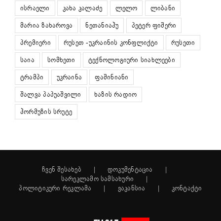
ისრაელი
კახა კალაძე
ლელო
ლიბანი
მარია ზახაროვა
ნეთანიაჰუ
პეტერ ფიშერი
პრემიერი
რუსეთ -უკრაინის კონფლიქტი
რუსეთი
საია
სომხეთი
ტექნოლოგიური სიახლეები
ტრამპი
უკრაინა
ფაშინიანი
შალვა პაპუაშვილი
ხაზის რადიო
ჰორმუზის სრუტე
ჩვენ შესახებ
დოკუმენტაცია
სარეკლამო სამსახური
პოლიტიკური რეკლამა
ვაკანსია
კონტაქტი