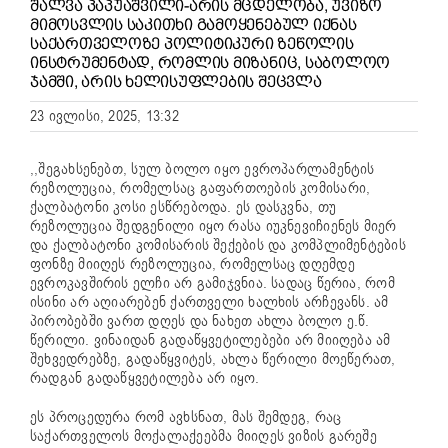
ᲨᲐᲚᲕᲐ ᲞᲐᲞᲣᲐᲨᲕᲘᲚᲘ-ᲐᲠᲘᲡ ᲛᲪᲓᲔᲚᲝᲑᲐ, ᲣᲕᲘᲖᲝ
ᲛᲘᲛᲝᲡᲕᲚᲘᲡ ᲡᲐᲙᲘᲗᲮᲘ ᲒᲐᲛᲝᲧᲔᲜᲔᲑᲣᲚ ᲘᲥᲜᲐᲡ
ᲡᲐᲥᲐᲠᲗᲕᲔᲚᲝᲖᲔ ᲞᲝᲚᲘᲢᲘᲙᲣᲠᲘ ᲖᲔᲬᲝᲚᲘᲡ
ᲘᲜᲡᲢᲠᲣᲛᲔᲜᲢᲐᲓ, ᲠᲝᲛᲚᲘᲡ ᲛᲘᲖᲐᲜᲘᲪ, ᲡᲐᲑᲝᲚᲝᲝ
ᲯᲐᲛᲨᲘ, ᲐᲠᲘᲡ ᲮᲔᲚᲘᲡᲣᲤᲚᲔᲑᲘᲡ ᲨᲔᲪᲕᲚᲐ
23 ივლისი, 2025, 13:32
,,შეგახსენებთ, სულ ბოლო იყო ევროპარლამენტის
რეზოლუცია, რომელსაც გაფართოების კომისარი,
ქალბატონი კოსი ესწრებოდა. ეს დასკვნა, თუ
რეზოლუცია შედგენილი იყო რასა იუკნევიჩიენეს მიერ
და ქალბატონი კომისარის შექების და კომპლიმენტების
ფონზე მიიღეს რეზოლუცია, რომელსაც დღემდე
ევროკავშირის ელჩი არ გამიჯვნია. სადაც წერია, რომ
ისინი არ აღიარებენ ქართველი ხალხის არჩევანს. ამ
პირობებში ვართ დღეს და ნახეთ ახლა ბოლო ე.წ.
წერილი. ვინაიდან გადაწყვეტილებები არ მიიღება ამ
შეხვედრებზე, გადაწყვიტეს, ახლა წერილი მოეწერათ,
რადგან გადაწყვეტილება არ იყო.
ეს პროცედურა რომ ავხსნათ, მას შემდეგ, რაც
საქართველოს მოქალაქეებმა მიიღეს ვიზის გარეშე