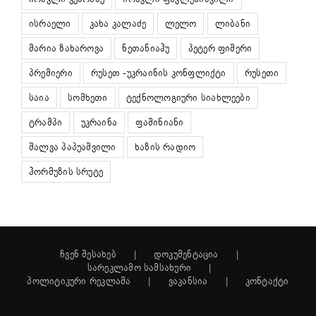
ისრაელი
კახა კალაძე
ლელო
ლიბანი
მარია ზახაროვა
ნეთანიაჰუ
პეტერ ფიშერი
პრემიერი
რუსეთ -უკრაინის კონფლიქტი
რუსეთი
საია
სომხეთი
ტექნოლოგიური სიახლეები
ტრამპი
უკრაინა
ფაშინიანი
შალვა პაპუაშვილი
ხაზის რადიო
ჰორმუზის სრუტე
ჩვენ შესახებ
დოკუმენტაცია
სარეკლამო სამსახური
პოლიტიკური რეკლამა
ვაკანსია
კონტაქტი