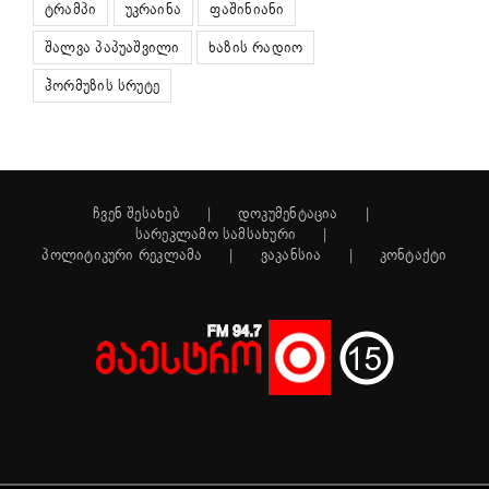
ტრამპი
უკრაინა
ფაშინიანი
შალვა პაპუაშვილი
ხაზის რადიო
ჰორმუზის სრუტე
ჩვენ შესახებ
დოკუმენტაცია
სარეკლამო სამსახური
პოლიტიკური რეკლამა
ვაკანსია
კონტაქტი