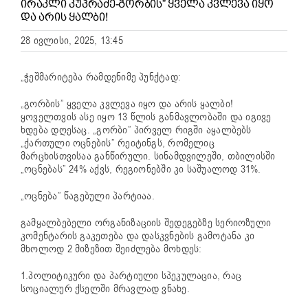
ᲘᲠᲐᲙᲚᲘ ᲙᲣᲞᲠᲐᲫᲔ-ᲒᲝᲠᲑᲘᲡ” ᲧᲕᲔᲚᲐ ᲙᲕᲚᲔᲕᲐ ᲘᲧᲝ
ᲓᲐ ᲐᲠᲘᲡ ᲧᲐᲚᲑᲘ!
28 ივლისი, 2025, 13:45
„ჭეშმარიტება რამდენიმე პუნქტად:
„გორბის” ყველა კვლევა იყო და არის ყალბი!
ყოველთვის ასე იყო 13 წლის განმავლობაში და იგივე
ხდება დღესაც. „გორბი” პირველ რიგში აყალბებს
„ქართული ოცნების” რეიტინგს, რომელიც
მარცხისთვისაა განწირული. სინამდვილეში, თბილისში
„ოცნებას” 24% აქვს, რეგიონებში კი საშუალოდ 31%.
„ოცნება” წაგებული პარტიაა.
გამყალბებელი ორგანიზაციის შედეგებზე სერიოზული
კომენტარის გაკეთება და დასკვნების გამოტანა კი
მხოლოდ 2 მიზეზით შეიძლება მოხდეს:
1.პოლიტიკური და პარტიული სპეკულაცია, რაც
სოციალურ ქსელში მრავლად ვნახე.