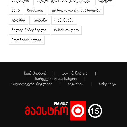
პრემიერი
რუსეთ -უკრაინის კონფლიქტი
რუსეთი
საია
სომხეთი
ტექნოლოგიური სიახლეები
ტრამპი
უკრაინა
ფაშინიანი
შალვა პაპუაშვილი
ხაზის რადიო
ჰორმუზის სრუტე
ჩვენ შესახებ
დოკუმენტაცია
სარეკლამო სამსახური
პოლიტიკური რეკლამა
ვაკანსია
კონტაქტი