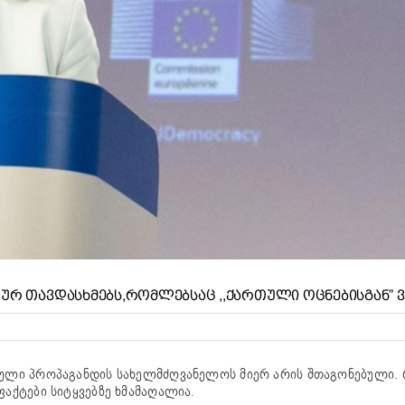
ᲚᲣᲠ ᲗᲐᲕᲓᲐᲡᲮᲛᲔᲑᲡ,ᲠᲝᲛᲚᲔᲑᲡᲐᲪ ,,ᲥᲐᲠᲗᲣᲚᲘ ᲝᲪᲜᲔᲑᲘᲡᲒᲐᲜ” 
უსული პროპაგანდის სახელმძღვანელოს მიერ არის შთაგონებული.
ფაქტები სიტყვებზე ხმამაღალია.