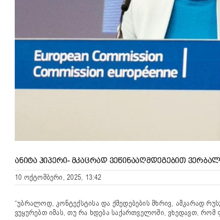
ᲐᲜᲘᲢᲐ ᲰᲘᲞᲔᲠᲘ- ᲛᲙᲐᲪᲠᲐᲓ ᲕᲔᲬᲘᲜᲐᲐᲦᲛᲓᲔᲒᲔᲑᲘᲗ ᲕᲔᲠᲑᲐ
10 ოქტომბერი, 2025, 13:42
“უბრალოდ, კონტექსტისა და ქმედებების მხრივ, აშკარად რ
ვუყურებთ იმას, თუ რა ხდება საქართველოში, ვხედავთ, რომ 