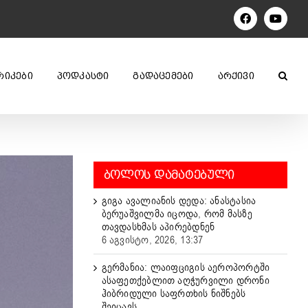
Facebook
YouTu
ᲠᲘᲙᲔᲑᲘ
ᲞᲝᲓᲙᲐᲡᲢᲘ
ᲒᲐᲓᲐᲪᲔᲛᲔᲑᲘ
ᲐᲠᲥᲘᲕᲘ
ᲑᲝᲚᲝᲡ ᲓᲐᲛᲐᲢᲔᲑᲣᲚᲘ
გიგა ავალიანის დედა: ანასტასია
ბერუაშვილმა იცოდა, რომ მასზე
თავდასხმას აპირებდნენ
6 აგვისტო, 2026, 13:37
გერმანია: ლაიფციგის აეროპორტში
ასაფეთქებლით აღჭურვილი დრონი
ჰიბრიდული საფრთხის ნიშნებს
შეიცავს