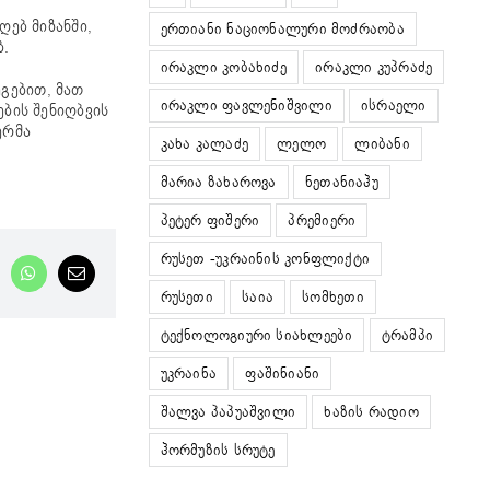
ებ მიზანში,
ერთიანი ნაციონალური მოძრაობა
ბ.
ირაკლი კობახიძე
ირაკლი კუპრაძე
ეგებით, მათ
ირაკლი ფავლენიშვილი
ისრაელი
ბის შენიღბვის
ერმა
კახა კალაძე
ლელო
ლიბანი
მარია ზახაროვა
ნეთანიაჰუ
პეტერ ფიშერი
პრემიერი
რუსეთ -უკრაინის კონფლიქტი
nkedIn
WhatsApp
Email
რუსეთი
საია
სომხეთი
ტექნოლოგიური სიახლეები
ტრამპი
უკრაინა
ფაშინიანი
შალვა პაპუაშვილი
ხაზის რადიო
ჰორმუზის სრუტე