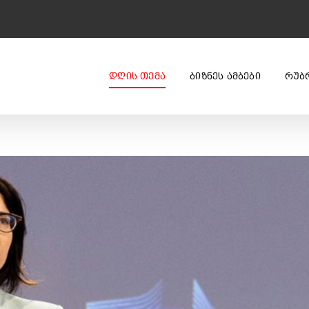
ᲓᲦᲘᲡ ᲗᲔᲛᲐ
ᲑᲘᲖᲜᲔᲡ ᲐᲛᲑᲔᲑᲘ
ᲠᲣᲑ