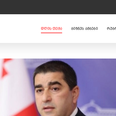
ᲓᲦᲘᲡ ᲗᲔᲛᲐ
ᲑᲘᲖᲜᲔᲡ ᲐᲛᲑᲔᲑᲘ
ᲠᲣᲑ