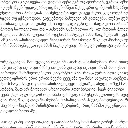
ფრონტაციის გაღვივება თუ გაღრმავება ევროკავშირთან, ევროკავში
ა დღეს. ჩვენ ჩვეულებრივად ჩავნიშნეთ შეხვედრა ფინეთის საგარე
მჯდომარის პოზიციას. ეს შეხვედრა იყო დაგეგმილი, ველოდებო
ხვები თუ ექნებოდათ, გაეცემოდა პასუხები ამ კითხვებს, თუმცა გ
საწინააღმდეგო აქციაზე. ქუჩა იყო გადაკეტილი. ძალადობა არის 
მეორე საფუძველია რა – კანონში გაწერილია ის, თუ როდის შეუძ
 შეკრების მონაწილეთა რაოდენობა იძლევა ამის საშუალებას. გუში
ა ამ კანონსაწინააღმდეგო შეხვედრას შეუერთდა 51-ე ადამიანად ფ
ნონსაწინააღმდეგო და ამის მიუხედავად, მაინც გადაწყვიტა კანონ
ეორე ტყუილი. მან ტყუილი თქვა იმასთან დაკავშირებით, რომ თით
ნ კარგად იცის და მანაც ძალიან კარგად იცოდა, რომ პირიქით, პ
არის მართლა შემაშფოთებელი. კატასტროფაა, როცა ევროპელი ლიდ
 ევროკავშირის ერთ-ერთი წევრი ქვეყანა და მისი საგარეო საქმეთ
ბის საფუძველი კანონსაწინააღმდეგო აქციაზე გასვლით შექმნა მა
აობაზე. მათ არ ჰქონიათ არავითარი კომუნიკაცია, ჩვენ მივიღეთ
ჩააყენა უხერხულ მდგომარეობაში და სცადა ამ უხერხულობიდან იგ
, რაც 51-ე კაცად შეკრებაში მონაწილეობას უკავშირდებოდა. 50 
ს საგარეო საქმეთა მინისტრი ამ შეკრებაზე, რაც წარმოუდგენელია.
ე მდგომარეობაზე.
სეთ აქციაზე. თავისთავად ეს ადამიანებიც ხომ ძალადობენ. მარტ
ანებიც ძალადობენ, რადგან კანონი და საერთაშორისო სტანდარტი