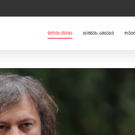
ᲓᲦᲘᲡ ᲗᲔᲛᲐ
ᲑᲘᲖᲜᲔᲡ ᲐᲛᲑᲔᲑᲘ
ᲠᲣᲑ