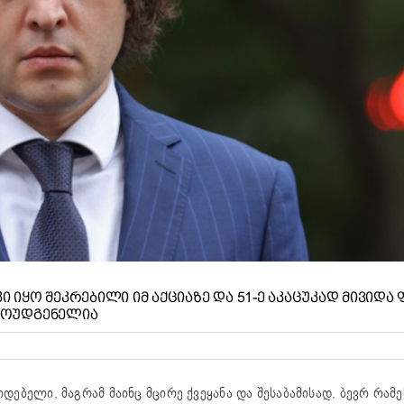
Ი ᲘᲧᲝ ᲨᲔᲙᲠᲔᲑᲘᲚᲘ ᲘᲛ ᲐᲥᲪᲘᲐᲖᲔ ᲓᲐ 51-Ე ᲐᲙᲐᲪᲣᲙᲐᲓ ᲛᲘᲕᲘᲓᲐ
ᲠᲛᲝᲣᲓᲒᲔᲜᲔᲚᲘᲐ
ებელი, მაგრამ მაინც მცირე ქვეყანა და შესაბამისად, ბევრ რამე