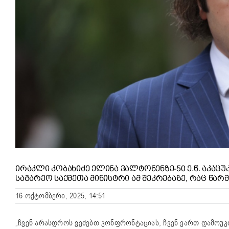
ᲘᲠᲐᲙᲚᲘ ᲙᲝᲑᲐᲮᲘᲫᲔ ᲔᲚᲘᲜᲐ ᲕᲐᲚᲢᲝᲜᲔᲜᲖᲔ-50 Ე.Წ. ᲐᲙᲐᲪᲣᲙ
ᲡᲐᲒᲐᲠᲔᲝ ᲡᲐᲥᲛᲔᲗᲐ ᲛᲘᲜᲘᲡᲢᲠᲘ ᲐᲛ ᲨᲔᲙᲠᲔᲑᲐᲖᲔ, ᲠᲐᲪ ᲬᲐ
16 ოქტომბერი, 2025, 14:51
„ჩვენ არასდროს ვეძებთ კონფრონტაციას, ჩვენ ვართ დამოუკიდ