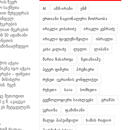
რის წევრ
ო საქმეთა
AI
აშშ-ირანი
ენმ
დით შეხვედრას
უშინდელ
ერთიანი ნაციონალური მოძრაობა
შეკრების
ირაკლი კობახიძე
ირაკლი კუპრაძე
ლიათ შეკრების
ნ 50 ადამიანი
ირაკლი ფავლენიშვილი
ისრაელი
ინეთის
საწინააღმდეგო
კახა კალაძე
ლელო
ლიბანი
მარია ზახაროვა
ნეთანიაჰუ
ქოს აქცია
იკზე იყო აქცია
პეტერ ფიშერი
პრემიერი
ერები – ფინეთი
ა მინისტრი
რუსეთ -უკრაინის კონფლიქტი
ნ. ჩვენ
რუსეთი
საია
სომხეთი
ივე მეთოდით
ტექნოლოგიური სიახლეები
ტრამპი
ე.წ. აკაცუკი
 ეს მეტყველებს
უკრაინა
ფაშინიანი
შალვა პაპუაშვილი
ხაზის რადიო
ო
 ხომ რაღაც