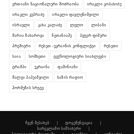
ერთიანი ნაციონალური მოძრაობა
ირაკლი კობახიძე
ირაკლი კუპრაძე
ირაკლი ფავლენიშვილი
ისრაელი
კახა კალაძე
ლელო
ლიბანი
მარია ზახაროვა
ნეთანიაჰუ
პეტერ ფიშერი
პრემიერი
რუსეთ -უკრაინის კონფლიქტი
რუსეთი
საია
სომხეთი
ტექნოლოგიური სიახლეები
ტრამპი
უკრაინა
ფაშინიანი
შალვა პაპუაშვილი
ხაზის რადიო
ჰორმუზის სრუტე
ჩვენ შესახებ
დოკუმენტაცია
სარეკლამო სამსახური