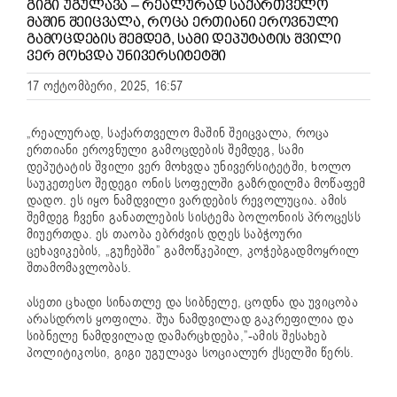
ᲒᲘᲒᲘ ᲣᲒᲣᲚᲐᲕᲐ – ᲠᲔᲐᲚᲣᲠᲐᲓ ᲡᲐᲥᲐᲠᲗᲕᲔᲚᲝ
ᲛᲐᲨᲘᲜ ᲨᲔᲘᲪᲕᲐᲚᲐ, ᲠᲝᲪᲐ ᲔᲠᲗᲘᲐᲜᲘ ᲔᲠᲝᲕᲜᲣᲚᲘ
ᲒᲐᲛᲝᲪᲓᲔᲑᲘᲡ ᲨᲔᲛᲓᲔᲒ, ᲡᲐᲛᲘ ᲓᲔᲞᲣᲢᲐᲢᲘᲡ ᲨᲕᲘᲚᲘ
ᲕᲔᲠ ᲛᲝᲮᲕᲓᲐ ᲣᲜᲘᲕᲔᲠᲡᲘᲢᲔᲢᲨᲘ
17 ოქტომბერი, 2025, 16:57
„რეალურად, საქართველო მაშინ შეიცვალა, როცა
ერთიანი ეროვნული გამოცდების შემდეგ, სამი
დეპუტატის შვილი ვერ მოხვდა უნივერსიტეტში, ხოლო
საუკეთესო შედეგი ონის სოფელში გაზრდილმა მოწაფემ
დადო. ეს იყო ნამდვილი ვარდების რევოლუცია. ამის
შემდეგ ჩვენი განათლების სისტემა ბოლონიის პროცესს
მიუერთდა. ეს თაობა ებრძვის დღეს საბჭოური
ცეხავიკების, „გუჩებში” გამოწკეპილ, კოჭებგადმოყრილ
შთამომავლობას.
ასეთი ცხადი სინათლე და სიბნელე, ცოდნა და უვიცობა
არასდროს ყოფილა. შუა ნამდვილად გაკრეფილია და
სიბნელე ნამდვილად დამარცხდება,”-ამის შესახებ
პოლიტიკოსი, გიგი უგულავა სოციალურ ქსელში წერს.