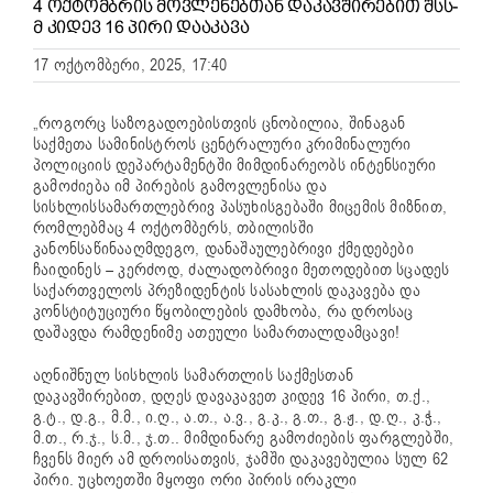
4 ᲝᲥᲢᲝᲛᲑᲠᲘᲡ ᲛᲝᲕᲚᲔᲜᲔᲑᲗᲐᲜ ᲓᲐᲙᲐᲕᲨᲘᲠᲔᲑᲘᲗ ᲨᲡᲡ-
Მ ᲙᲘᲓᲔᲕ 16 ᲞᲘᲠᲘ ᲓᲐᲐᲙᲐᲕᲐ
17 ოქტომბერი, 2025, 17:40
„როგორც საზოგადოებისთვის ცნობილია, შინაგან
საქმეთა სამინისტროს ცენტრალური კრიმინალური
პოლიციის დეპარტამენტში მიმდინარეობს ინტენსიური
გამოძიება იმ პირების გამოვლენისა და
სისხლისსამართლებრივ პასუხისგებაში მიცემის მიზნით,
რომლებმაც 4 ოქტომბერს, თბილისში
კანონსაწინააღმდეგო, დანაშაულებრივი ქმედებები
ჩაიდინეს – კერძოდ, ძალადობრივი მეთოდებით სცადეს
საქართველოს პრეზიდენტის სასახლის დაკავება და
კონსტიტუციური წყობილების დამხობა, რა დროსაც
დაშავდა რამდენიმე ათეული სამართალდამცავი!
აღნიშნულ სისხლის სამართლის საქმესთან
დაკავშირებით, დღეს დავაკავეთ კიდევ 16 პირი, თ.ქ.,
გ.ტ., დ.გ., მ.მ., ი.ღ., ა.თ., ა.ვ., გ.კ., გ.თ., გ.ჟ., დ.ღ., კ.ჭ.,
მ.თ., რ.ჯ., ს.მ., ჯ.თ.. მიმდინარე გამოძიების ფარგლებში,
ჩვენს მიერ ამ დროისათვის, ჯამში დაკავებულია სულ 62
პირი. უცხოეთში მყოფი ორი პირის ირაკლი