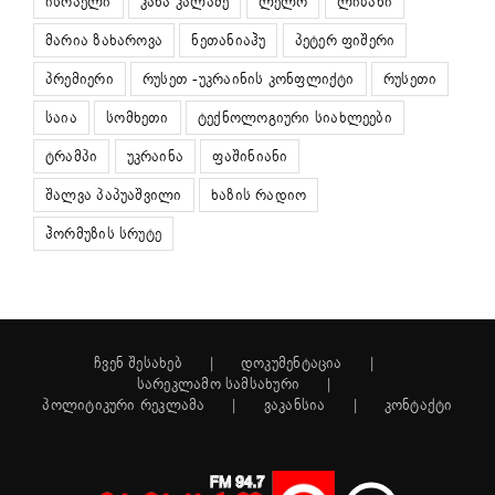
ისრაელი
კახა კალაძე
ლელო
ლიბანი
მარია ზახაროვა
ნეთანიაჰუ
პეტერ ფიშერი
პრემიერი
რუსეთ -უკრაინის კონფლიქტი
რუსეთი
საია
სომხეთი
ტექნოლოგიური სიახლეები
ტრამპი
უკრაინა
ფაშინიანი
შალვა პაპუაშვილი
ხაზის რადიო
ჰორმუზის სრუტე
ჩვენ შესახებ
დოკუმენტაცია
სარეკლამო სამსახური
პოლიტიკური რეკლამა
ვაკანსია
კონტაქტი