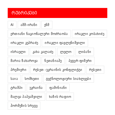
ᲠᲣᲑᲠᲘᲙᲔᲑᲘ
AI
აშშ-ირანი
ენმ
ერთიანი ნაციონალური მოძრაობა
ირაკლი კობახიძე
ირაკლი კუპრაძე
ირაკლი ფავლენიშვილი
ისრაელი
კახა კალაძე
ლელო
ლიბანი
მარია ზახაროვა
ნეთანიაჰუ
პეტერ ფიშერი
პრემიერი
რუსეთ -უკრაინის კონფლიქტი
რუსეთი
საია
სომხეთი
ტექნოლოგიური სიახლეები
ტრამპი
უკრაინა
ფაშინიანი
შალვა პაპუაშვილი
ხაზის რადიო
ჰორმუზის სრუტე