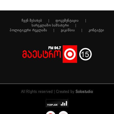
ჩვენ შესახებ
დოკუმენტაცია
სარეკლამო სამსახური
პოლიტიკური რეკლამა
ვაკანსია
კონტაქტი
All RIghts reserved | Created by
Solostudio