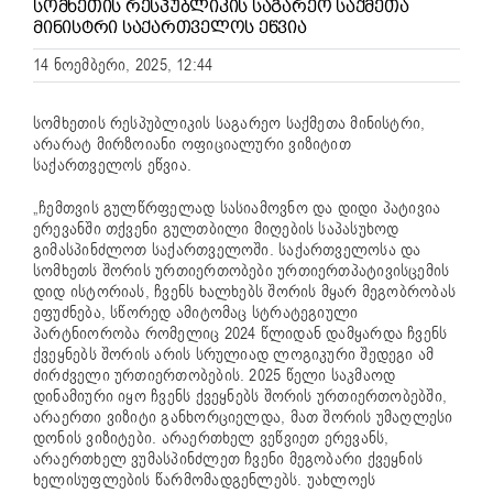
ᲡᲝᲛᲮᲔᲗᲘᲡ ᲠᲔᲡᲞᲣᲑᲚᲘᲙᲘᲡ ᲡᲐᲒᲐᲠᲔᲝ ᲡᲐᲥᲛᲔᲗᲐ
ᲛᲘᲜᲘᲡᲢᲠᲘ ᲡᲐᲥᲐᲠᲗᲕᲔᲚᲝᲡ ᲔᲬᲕᲘᲐ
14 ნოემბერი, 2025, 12:44
სომხეთის რესპუბლიკის საგარეო საქმეთა მინისტრი,
არარატ მირზოიანი ოფიციალური ვიზიტით
საქართველოს ეწვია.
„ჩემთვის გულწრფელად სასიამოვნო და დიდი პატივია
ერევანში თქვენი გულთბილი მიღების საპასუხოდ
გიმასპინძლოთ საქართველოში. საქართველოსა და
სომხეთს შორის ურთიერთობები ურთიერთპატივისცემის
დიდ ისტორიას, ჩვენს ხალხებს შორის მყარ მეგობრობას
ეფუძნება, სწორედ ამიტომაც სტრატეგიული
პარტნიორობა რომელიც 2024 წლიდან დამყარდა ჩვენს
ქვეყნებს შორის არის სრულიად ლოგიკური შედეგი ამ
ძირძველი ურთიერთობების. 2025 წელი საკმაოდ
დინამიური იყო ჩვენს ქვეყნებს შორის ურთიერთობებში,
არაერთი ვიზიტი განხორციელდა, მათ შორის უმაღლესი
დონის ვიზიტები. არაერთხელ ვეწვიეთ ერევანს,
არაერთხელ ვუმასპინძლეთ ჩვენი მეგობარი ქვეყნის
ხელისუფლების წარმომადგენლებს. უახლოეს