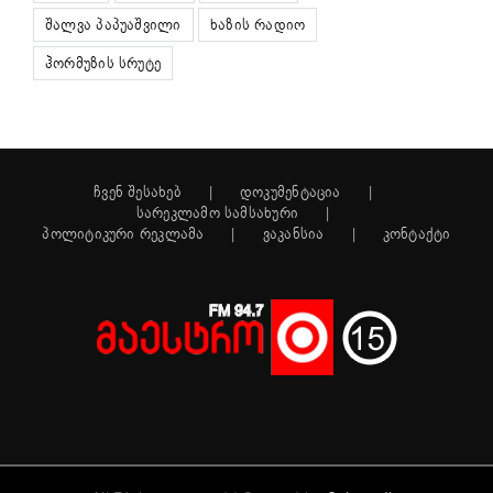
შალვა პაპუაშვილი
ხაზის რადიო
ჰორმუზის სრუტე
ჩვენ შესახებ
დოკუმენტაცია
სარეკლამო სამსახური
პოლიტიკური რეკლამა
ვაკანსია
კონტაქტი