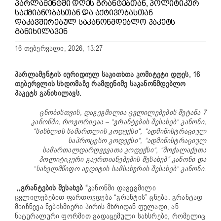
ᲞᲐᲠᲚᲐᲛᲔᲜᲢᲨᲘ ᲓᲦᲔᲡ ᲒᲠᲐᲜᲢᲔᲑᲗᲐᲜ, ᲞᲝᲚᲘᲢᲘᲙᲣᲠ
ᲡᲐᲥᲛᲘᲐᲜᲝᲑᲐᲡᲗᲐᲜ ᲓᲐ ᲐᲥᲢᲘᲕᲝᲑᲐᲡᲗᲐᲜ
ᲓᲐᲙᲐᲕᲨᲘᲠᲔᲑᲣᲚ ᲡᲐᲙᲐᲜᲝᲜᲛᲓᲔᲑᲚᲝ ᲞᲐᲙᲔᲢᲡ
ᲒᲐᲜᲘᲮᲘᲚᲐᲕᲔᲜ
16 თებერვალი, 2026, 13:27
პარლამენტის იურიდიულ საკითხთა კომიტეტი დღეს, 16
თებერვლის სხდომაზე რამდენიმე საკანონმდებლო
პაკეტს განიხილავს.
ცნობისთვის, დაგეგმილია ცვლილებების შეტანა 7
კანონში, როგორიცაა – “გრანტების შესახებ“ კანონი,
“სისხლის სამართლის კოდექსი“, “ადმინისტრაციულ
საპროცესო კოდექსი“, “ადმინისტრაციულ
სამართალდარღვევათა კოდექსი“, “მოქალაქეთა
პოლიტიკური გაერთიანებების შესახებ“ კანონი და
“სახელმწიფო აუდიტის სამსახურის შესახებ“ კანონი
.
,,გრანტების შესახებ “
კანონში დაგეგმილი
ცვლილებებით ფართოვდება “გრანტის” ცნება. გრანტად
მიიჩნევა ნებისმიერი პირის მხრიდან ფულადი, ან
ნატურალური ფორმით გადაცემული სახსრები, რომელიც