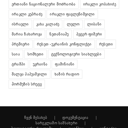
ერთიანი ნაციონალური მოძრაობა
ირაკლი კობახიძე
ირაკლი კუპრაძე
ირაკლი ფავლენიშვილი
ისრაელი
კახა კალაძე
ლელო
ლიბანი
მარია ზახაროვა
ნეთანიაჰუ
პეტერ ფიშერი
პრემიერი
რუსეთ -უკრაინის კონფლიქტი
რუსეთი
საია
სომხეთი
ტექნოლოგიური სიახლეები
ტრამპი
უკრაინა
ფაშინიანი
შალვა პაპუაშვილი
ხაზის რადიო
ჰორმუზის სრუტე
ჩვენ შესახებ
დოკუმენტაცია
სარეკლამო სამსახური