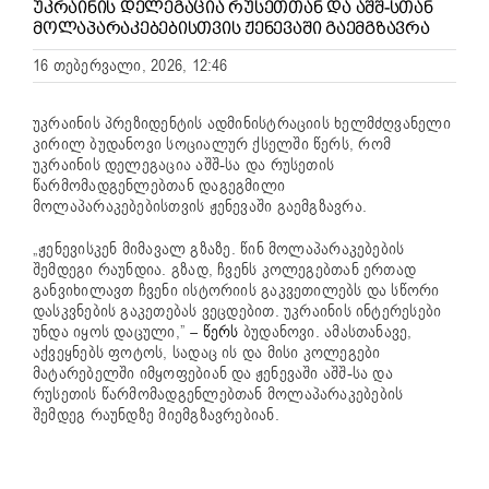
ᲣᲙᲠᲐᲘᲜᲘᲡ ᲓᲔᲚᲔᲒᲐᲪᲘᲐ ᲠᲣᲡᲔᲗᲗᲐᲜ ᲓᲐ ᲐᲨᲨ-ᲡᲗᲐᲜ
ᲛᲝᲚᲐᲞᲐᲠᲐᲙᲔᲑᲔᲑᲘᲡᲗᲕᲘᲡ ᲟᲔᲜᲔᲕᲐᲨᲘ ᲒᲐᲔᲛᲒᲖᲐᲕᲠᲐ
16 თებერვალი, 2026, 12:46
უკრაინის პრეზიდენტის ადმინისტრაციის ხელმძღვანელი
კირილ ბუდანოვი სოციალურ ქსელში წერს, რომ
უკრაინის დელეგაცია აშშ-სა და რუსეთის
წარმომადგენლებთან დაგეგმილი
მოლაპარაკებებისთვის ჟენევაში გაემგზავრა.
„ჟენევისკენ მიმავალ გზაზე. წინ მოლაპარაკებების
შემდეგი რაუნდია. გზად, ჩვენს კოლეგებთან ერთად
განვიხილავთ ჩვენი ისტორიის გაკვეთილებს და სწორი
დასკვნების გაკეთებას ვეცდებით. უკრაინის ინტერესები
უნდა იყოს დაცული,” –
წერს
ბუდანოვი. ამასთანავე,
აქვეყნებს ფოტოს, სადაც ის და მისი კოლეგები
მატარებელში იმყოფებიან და ჟენევაში აშშ-სა და
რუსეთის წარმომადგენლებთან მოლაპარაკებების
შემდეგ რაუნდზე მიემგზავრებიან.