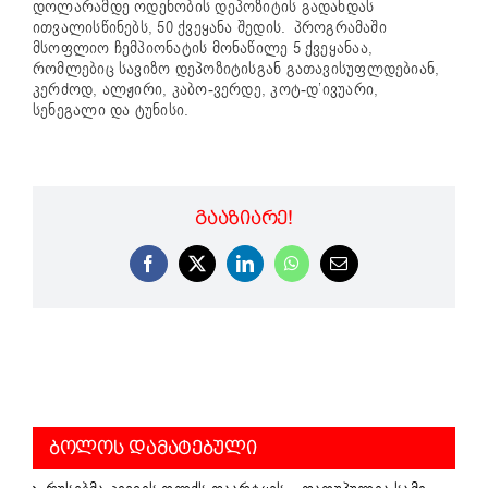
დოლარამდე ოდენობის დეპოზიტის გადახდას
ითვალისწინებს, 50 ქვეყანა შედის.
პროგრამაში
მსოფლიო ჩემპიონატის მონაწილე 5 ქვეყანაა,
რომლებიც სავიზო დეპოზიტისგან გათავისუფლდებიან,
კერძოდ, ალჟირი, კაბო-ვერდე, კოტ-დ’ივუარი,
სენეგალი და ტუნისი.
ᲒᲐᲐᲖᲘᲐᲠᲔ!
Facebook
X
LinkedIn
WhatsApp
Email
ᲑᲝᲚᲝᲡ ᲓᲐᲛᲐᲢᲔᲑᲣᲚᲘ