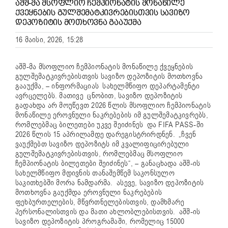
ᲐᲨᲨ-ᲛᲐ ᲛᲡᲝᲤᲚᲘᲝ ᲩᲔᲛᲞᲘᲝᲜᲐᲢᲘᲡ ᲛᲝᲜᲐᲬᲘᲚᲔ
ᲥᲕᲔᲧᲜᲔᲑᲘᲡ ᲒᲣᲚᲨᲔᲛᲐᲢᲙᲘᲕᲠᲔᲑᲘᲡᲗᲕᲘᲡ ᲡᲐᲕᲘᲖᲝ
ᲓᲔᲞᲝᲖᲘᲢᲘᲡ ᲛᲝᲗᲮᲝᲕᲜᲐ ᲒᲐᲐᲣᲥᲛᲐ
16 მაისი, 2026, 15:28
აშშ-მა მსოფლიო ჩემპიონატის მონაწილე ქვეყნების
გულშემატკივრებისთვის სავიზო დეპოზიტის მოთხოვნა
გააუქმა, – ინფორმაციას სახელმწიფო დეპარტამენტი
ავრცელებს. მათივე ცნობით, სავიზო დეპოზიტის
გადახდა არ მოუწევთ 2026 წლის მსოფლიო ჩემპიონატის
მონაწილე ეროვნული ნაკრებების იმ გულშემატკივრებს,
რომლებმაც ბილეთები უკვე შეიძინეს და FIFA PASS-ში
2026 წლის 15 აპრილამდე დარეგისტრირდნენ. „ჩვენ
ვაუქმებთ სავიზო დეპოზიტს იმ კვალიფიცირებული
გულშემატკივრებისთვის, რომლებმაც მსოფლიო
ჩემპიონატის ბილეთები შეიძინეს“, – განაცხადა აშშ-ის
სახელმწიფო მდივნის თანაშემწემ საკონსულო
საკითხებში მორა ნამდარმა. ასევე, სავიზო დეპოზიტის
მოთხოვნა გაუქმდა ეროვნული ნაკრებების
ფეხბურთელების, მწვრთნელებისთვის, დამხმარე
პერსონალისთვის და მათი ახლობლებისთვის. აშშ-ის
სავიზო დეპოზიტის პროგრამაში, რომელიც 15000