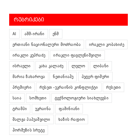
ᲠᲣᲑᲠᲘᲙᲔᲑᲘ
AI
აშშ-ირანი
ენმ
ერთიანი ნაციონალური მოძრაობა
ირაკლი კობახიძე
ირაკლი კუპრაძე
ირაკლი ფავლენიშვილი
ისრაელი
კახა კალაძე
ლელო
ლიბანი
მარია ზახაროვა
ნეთანიაჰუ
პეტერ ფიშერი
პრემიერი
რუსეთ -უკრაინის კონფლიქტი
რუსეთი
საია
სომხეთი
ტექნოლოგიური სიახლეები
ტრამპი
უკრაინა
ფაშინიანი
შალვა პაპუაშვილი
ხაზის რადიო
ჰორმუზის სრუტე