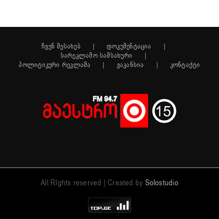
ჩვენ შესახებ
დოკუმენტაცია
სარეკლამო სამსახური
პოლიტიკური რეკლამა
ვაკანსია
კონტაქტი
All RIghts reserved | Created by
Solostudio