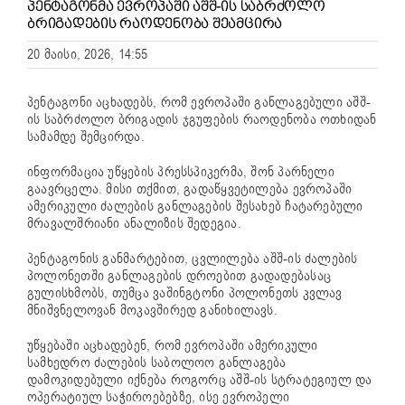
ᲞᲔᲜᲢᲐᲒᲝᲜᲛᲐ ᲔᲕᲠᲝᲞᲐᲨᲘ ᲐᲨᲨ-ᲘᲡ ᲡᲐᲑᲠᲫᲝᲚᲝ
ᲑᲠᲘᲒᲐᲓᲔᲑᲘᲡ ᲠᲐᲝᲓᲔᲜᲝᲑᲐ ᲨᲔᲐᲛᲪᲘᲠᲐ
20 მაისი, 2026, 14:55
პენტაგონი
აცხადებს, რომ ევროპაში განლაგებული აშშ-
ის საბრძოლო ბრიგადის ჯგუფების რაოდენობა ოთხიდან
სამამდე შემცირდა.
ინფორმაცია უწყების პრესსპიკერმა,
შონ პარნელი
გაავრცელა. მისი თქმით, გადაწყვეტილება ევროპაში
ამერიკული ძალების განლაგების შესახებ ჩატარებული
მრავალშრიანი ანალიზის შედეგია.
პენტაგონის განმარტებით, ცვლილება აშშ-ის ძალების
პოლონეთ
ში განლაგების დროებით გადადებასაც
გულისხმობს, თუმცა ვაშინგტონი პოლონეთს კვლავ
მნიშვნელოვან მოკავშირედ განიხილავს.
უწყებაში აცხადებენ, რომ ევროპაში ამერიკული
სამხედრო ძალების საბოლოო განლაგება
დამოკიდებული იქნება როგორც აშშ-ის სტრატეგიულ და
ოპერატიულ საჭიროებებზე, ისე ევროპელი