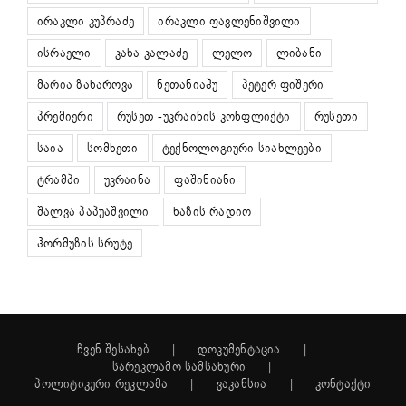
ირაკლი კუპრაძე
ირაკლი ფავლენიშვილი
ისრაელი
კახა კალაძე
ლელო
ლიბანი
მარია ზახაროვა
ნეთანიაჰუ
პეტერ ფიშერი
პრემიერი
რუსეთ -უკრაინის კონფლიქტი
რუსეთი
საია
სომხეთი
ტექნოლოგიური სიახლეები
ტრამპი
უკრაინა
ფაშინიანი
შალვა პაპუაშვილი
ხაზის რადიო
ჰორმუზის სრუტე
ჩვენ შესახებ
დოკუმენტაცია
სარეკლამო სამსახური
პოლიტიკური რეკლამა
ვაკანსია
კონტაქტი