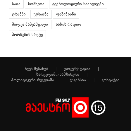
საია
სომხეთი
ტექნოლოგიური სიახლეები
ტრამპი
უკრაინა
ფაშინიანი
შალვა პაპუაშვილი
ხაზის რადიო
ჰორმუზის სრუტე
ჩვენ შესახებ
დოკუმენტაცია
სარეკლამო სამსახური
პოლიტიკური რეკლამა
ვაკანსია
კონტაქტი