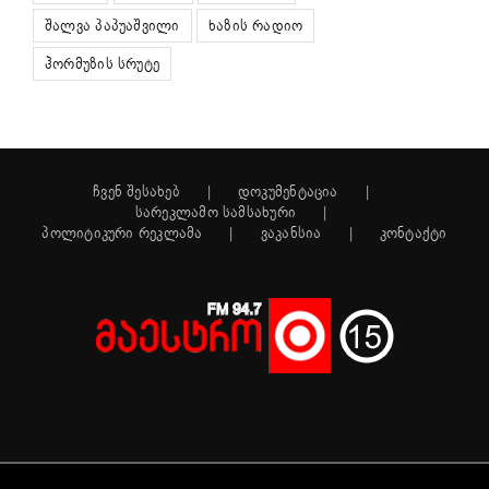
შალვა პაპუაშვილი
ხაზის რადიო
ჰორმუზის სრუტე
ჩვენ შესახებ
დოკუმენტაცია
სარეკლამო სამსახური
პოლიტიკური რეკლამა
ვაკანსია
კონტაქტი