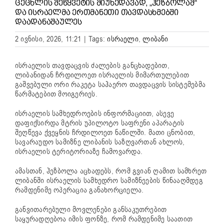
ᲪᲔᲪᲮᲚᲘᲡ ᲨᲔᲬᲧᲕᲔᲢᲘᲡ ᲛᲘᲣᲮᲔᲓᲐᲕᲐᲓ, „ᲰᲔᲖᲑᲝᲚᲐᲛ“
ᲓᲐ ᲘᲡᲠᲐᲔᲚᲛᲐ ᲔᲠᲗᲛᲐᲜᲔᲗᲘ ᲗᲐᲕᲓᲐᲡᲮᲛᲔᲑᲨᲘ
ᲓᲐᲐᲓᲐᲜᲐᲨᲐᲣᲚᲔᲡ
2 ივნისი, 2026, 11:21
|
Tags:
ისრაელი
,
ლიბანი
ისრაელის თავდაცვის ძალების განცხადებით,
ლიბანიდან ჩრდილოეთ ისრაელის მიმართულებით
გაშვებული ორი რაკეტა საჰაერო თავდაცვის სისტემებმა
წარმატებით მოიგერიეს.
ისრაელის სამხედროების ინფორმაციით, ასევე
დაფიქსირდა მტრის უპილოტო საფრენი აპარატის
შეღწევა ქვეყნის ჩრდილოეთ ნაწილში. მათი ცნობით,
სავარაუდო სამიზნე ლიბანის საზღვართან ახლოს,
ისრაელის ტერიტორიაზე ჩამოვარდა.
ამასთან,
ჰეზბოლა
აცხადებს, რომ გვიან ღამით სამხრეთ
ლიბანში ისრაელის სამხედრო სამიზნეების წინააღმდეგ
რამდენიმე ოპერაცია განახორციელა.
განვითარებული მოვლენები განსაკუთრებით
საყურადღებოა იმის ფონზე, რომ რამდენიმე საათით