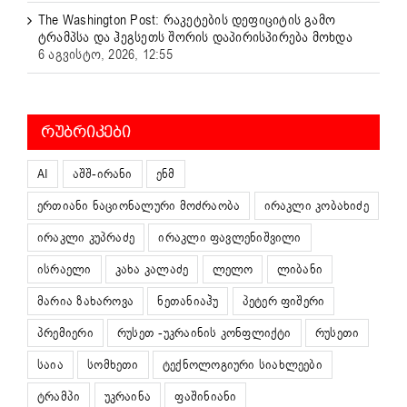
The Washington Post: რაკეტების დეფიციტის გამო
ტრამპსა და ჰეგსეთს შორის დაპირისპირება მოხდა
6 აგვისტო, 2026, 12:55
ᲠᲣᲑᲠᲘᲙᲔᲑᲘ
AI
აშშ-ირანი
ენმ
ერთიანი ნაციონალური მოძრაობა
ირაკლი კობახიძე
ირაკლი კუპრაძე
ირაკლი ფავლენიშვილი
ისრაელი
კახა კალაძე
ლელო
ლიბანი
მარია ზახაროვა
ნეთანიაჰუ
პეტერ ფიშერი
პრემიერი
რუსეთ -უკრაინის კონფლიქტი
რუსეთი
საია
სომხეთი
ტექნოლოგიური სიახლეები
ტრამპი
უკრაინა
ფაშინიანი