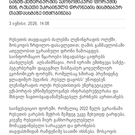
ᲡᲐᲜᲥᲢ-ᲞᲔᲢᲔᲠᲑᲣᲠᲒᲘᲡ ᲔᲙᲝᲜᲝᲛᲘᲙᲣᲠᲘ ᲤᲝᲠᲣᲛᲘᲡ
ᲬᲘᲜ, ᲠᲣᲡᲔᲗᲘ ᲣᲙᲠᲐᲘᲜᲣᲚᲘ ᲓᲠᲝᲜᲔᲑᲘᲡ ᲛᲐᲡᲨᲢᲐᲑᲣᲠ
ᲗᲐᲕᲓᲐᲡᲮᲛᲐᲖᲔ ᲘᲢᲧᲝᲑᲘᲜᲔᲑᲐ
3 ივნისი, 2026, 14:08
რუსეთის თავდაცვის ძალებმა ლენინგრადის ოლქში,
მოსკოვის ჩრდილო-დასავლეთით, ღამის განმავლობაში
ათეულობით უკრაინული დრონი ჩამოაგდეს.
საინფორმაციო წყაროები სხვადასხვა ციფრებს
ასახელებენ. აღსანიშნავია, რომ იერიში ემთხვევა სანქტ-
პეტერბურგში დაგეგმილ მასშტაბურ ყოველწლიურ
ეკონომიკურ ფორუმს, რომელსაც ხშირად პრეზიდენტ
ვლადიმერ პუტინის „რუსულ დავოსს“ უწოდებენ.
ლენინგრადის ოლქი რუსეთისთვის ენერგეტიკული
ექსპორტის უმნიშვნელოვანეს ინფრასტრუქტურასა და
მსხვილ ნავთობგადამამუშავებელ ქარხნებს აერთიანებს.
საინვესტიციო ფორუმი, რომელიც 2022 წელს უკრაინაში
რუსეთის ჯარების შეჭრის შემდეგ უკვე მეხუთედ ტარდება,
კიევზე რუსეთის მიერ განხორციელებული
მომაკვდინებელი სარაკეტო და დრონების
თავდასხმიდან რამდენიმე საათში იხსნება. მოსკოვის