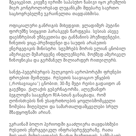
მტკიცებით, კიევზე იერიში საპასუხო ნაბიჯი იყო კრემლის
მიერ კონტროლირებად ლუგანსკში მდებარე საერთო
საცხოვრებელზე უკრაინელთა თავდასხმისა.
ოფიციალური განრიგის მიხედვით, ვლადიმერ პუტინი
ფორუმზე სიტყვით პარასკევს წარდგება. სესიას ასევე
დაესწრებიან უზბეკეთისა და ტანზანიის პრეზიდენტები,
ჩინეთის ვიცე-პრეზიდენტი და საუდის არაბეთის
ენერგეტიკის მინისტრი. სტუმრებს შორის ელიან ცნობილ
ამერიკელ მემარჯვენე ინფლუენსერს, მოქმედ ამერიკელ
ჩინოვნიკსა და გერმანელ მილიარდერ რითეილერს.
სანქტ-პეტერბურგის პულკოვოს აეროპორტში ფრენები
დროებით შეიზღუდა. რუსეთის საავიაციო უწყების
(„როსავიაცია“) ცნობით, 30-ზე მეტი რეისი გადაიდო ან
გაუქმდა. ქალაქის გუბერნატორმა, ალექსანდრ
ბეგლოვმა სააგენტო RIA-სთან განაცხადა, რომ
ღონისძიების წინ უსაფრთხოების ყოვლისმომცველი
ზომებია მიღებული და სამართალდამცველები სრულ
მზადყოფნაში არიან.
უკრაინამ ბოლო პერიოდში გააძლიერა თავდასხმები
რუსეთის ენერგეტიკულ ინფრასტრუქტურაზე, რათა
მოსკოვს შემოსავლების წყარო შეუზღუდოს. სამშაბათს