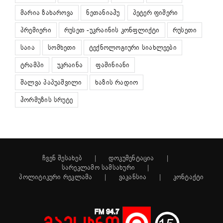
მარია ზახაროვა
ნეთანიაჰუ
პეტერ ფიშერი
პრემიერი
რუსეთ -უკრაინის კონფლიქტი
რუსეთი
საია
სომხეთი
ტექნოლოგიური სიახლეები
ტრამპი
უკრაინა
ფაშინიანი
შალვა პაპუაშვილი
ხაზის რადიო
ჰორმუზის სრუტე
ჩვენ შესახებ
დოკუმენტაცია
სარეკლამო სამსახური
პოლიტიკური რეკლამა
ვაკანსია
კონტაქტი