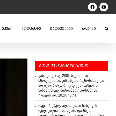
Facebook
YouTu
ᲠᲘᲙᲔᲑᲘ
ᲞᲝᲓᲙᲐᲡᲢᲘ
ᲒᲐᲓᲐᲪᲔᲛᲔᲑᲘ
ᲐᲠᲥᲘᲕᲘ
ᲑᲝᲚᲝᲡ ᲓᲐᲛᲐᲢᲔᲑᲣᲚᲘ
კახა კალაძე: 2008 წლის ომი
მსოფლიოსთვის ისეთი რეზონანსული
არ იყო, როგორიც დღეს რუსეთის
წინააღმდეგ მიმდინარე კამპანიაა
7 აგვისტო, 2026, 17:11
ოკუპირებულ აფხაზეთში საწვავის
დეფიციტია – სოხუმში და სხვა
ქალაქებში მრავალსაათიანი რიგებია