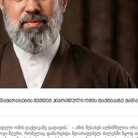
 ᲓᲐᲛᲐᲠᲪᲮᲔᲑᲘᲡ ᲨᲔᲛᲓᲔᲒ ᲰᲘᲑᲠᲘᲓᲣᲚᲘ ᲝᲛᲘᲡ ᲢᲐᲥᲢᲘᲙᲐᲖᲔ ᲒᲐᲓ
დული ომის ტაქტიკაზე გადადის,” – ამის შესახებ აღნიშნულია ირ
ოტი მტერი, რომელიც დამარცხდა შეიარაღებულ ძალებში მყოფ თქ