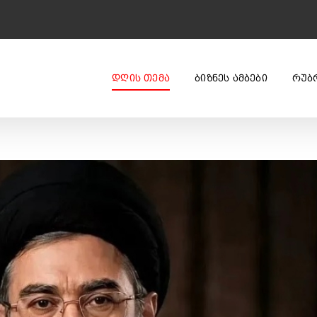
ᲓᲦᲘᲡ ᲗᲔᲛᲐ
ᲑᲘᲖᲜᲔᲡ ᲐᲛᲑᲔᲑᲘ
ᲠᲣᲑ