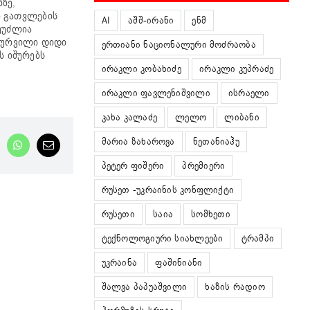
ზე,
ი გათვლების
AI
აშშ-ირანი
ენმ
ეუძლია
ჭურვილი დიდი
ერთიანი ნაციონალური მოძრაობა
ს იშურებს
ირაკლი კობახიძე
ირაკლი კუპრაძე
ირაკლი ფავლენიშვილი
ისრაელი
კახა კალაძე
ლელო
ლიბანი
მარია ზახაროვა
ნეთანიაჰუ
nkedIn
WhatsApp
Email
პეტერ ფიშერი
პრემიერი
რუსეთ -უკრაინის კონფლიქტი
რუსეთი
საია
სომხეთი
ტექნოლოგიური სიახლეები
ტრამპი
უკრაინა
ფაშინიანი
შალვა პაპუაშვილი
ხაზის რადიო