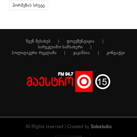
ჰორმუზის სრუტე
ჩვენ შესახებ
დოკუმენტაცია
სარეკლამო სამსახური
პოლიტიკური რეკლამა
ვაკანსია
კონტაქტი
All RIghts reserved | Created by
Solostudio