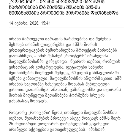
„ᲠᲝᲘᲢᲔᲠᲘ“ – ᲘᲠᲐᲜᲘ ᲑᲘᲠᲗᲕᲣᲚᲘ ᲘᲐᲠᲐᲦᲘᲡ
ᲬᲐᲠᲛᲝᲔᲑᲘᲡᲐ ᲓᲐ ᲨᲔᲫᲔᲜᲘᲡ ᲨᲔᲡᲐᲮᲔᲑ ᲐᲨᲨ-ᲘᲡ
ᲨᲔᲗᲐᲜᲮᲛᲔᲑᲘᲡ ᲞᲠᲝᲔᲥᲢᲘᲡ ᲞᲘᲠᲝᲑᲔᲑᲡ ᲓᲐᲗᲐᲜᲮᲛᲓᲐ
14 ივნისი, 2026, 15:41
ირანი ბირთვული იარაღის წარმოებისა და შეძენის
შესახებ ირანის ლიდერებსა და აშშ-ს შორის
ურთიერთგაგების მემორანდუმის პროექტის პირობებს
დათანხმდა, – ამის შესახებ „როიტერს“ ირანელმა
მაღალჩინოსანმა განუცხადა.
წყაროს თქმით, რომლის
ვინაობაც არ კონკრეტდება, დეტალები საწყისი
შეთანხმების მიღწევის შემდეგ, 60 დღის განმავლობაში
იქნება განხილული. მაღალჩინოსნის ინფორმაციით, აშშ
ირანის ნავთობზე სანქციების მოხსნას შეზღუდული
დროით დათანხმდა. ამასთან, ვაშინგტონსა და თეირანს
შორის მიღწეული შეთანხმება ჰორმუზის სრუტის
გახსნასაც მოიცავს.
როგორც „როიტერი“ წერს, ირანელი მაღალჩინოსნის
თქმით, შეთანხმების პროექტი ასევე მოიცავს აშშ-ს მიერ
25 მილიარდი დოლარის ღირებულების გაყინული
ირანული აქტივების გათავისუფლებას. ამასთან,