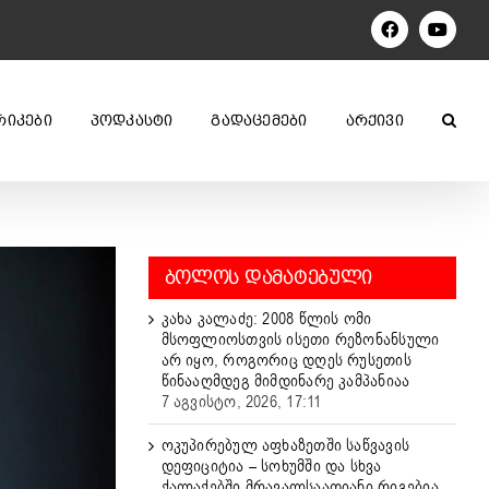
Facebook
YouTu
ᲠᲘᲙᲔᲑᲘ
ᲞᲝᲓᲙᲐᲡᲢᲘ
ᲒᲐᲓᲐᲪᲔᲛᲔᲑᲘ
ᲐᲠᲥᲘᲕᲘ
ᲑᲝᲚᲝᲡ ᲓᲐᲛᲐᲢᲔᲑᲣᲚᲘ
კახა კალაძე: 2008 წლის ომი
მსოფლიოსთვის ისეთი რეზონანსული
არ იყო, როგორიც დღეს რუსეთის
წინააღმდეგ მიმდინარე კამპანიაა
7 აგვისტო, 2026, 17:11
ოკუპირებულ აფხაზეთში საწვავის
დეფიციტია – სოხუმში და სხვა
ქალაქებში მრავალსაათიანი რიგებია