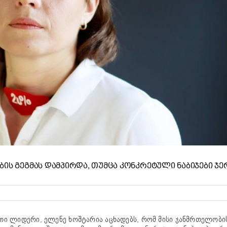
ᲘᲡ ᲒᲔᲒᲛᲐᲡ ᲓᲐᲛᲞᲘᲠᲓᲐ, ᲗᲣᲛᲪᲐ ᲙᲝᲜᲙᲠᲔᲢᲣᲚᲘ ᲜᲐᲑᲘᲯᲔᲑᲘ ᲯᲔ
თი ლიდერი, ელენე ხოშტარია აცხადებს, რომ მისი ჯანმრთელობი