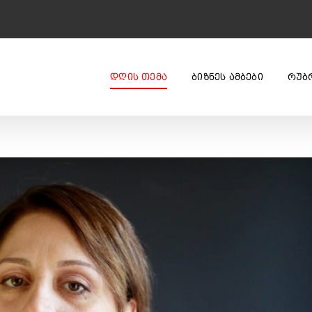
ᲓᲦᲘᲡ ᲗᲔᲛᲐ
ᲑᲘᲖᲜᲔᲡ ᲐᲛᲑᲔᲑᲘ
ᲠᲣᲑ