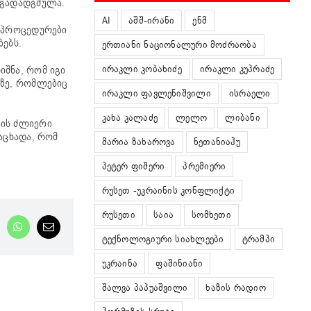
 გადადგმულა.
AI
აშშ-ირანი
ენმ
ი პროცედურები
ბებს.
ერთიანი ნაციონალური მოძრაობა
ირაკლი კობახიძე
ირაკლი კუპრაძე
იშნა, რომ იგი
ბზე, რომლებიც
ირაკლი ფავლენიშვილი
ისრაელი
კახა კალაძე
ლელო
ლიბანი
ბის ძლიერი
აცხადა, რომ
მარია ზახაროვა
ნეთანიაჰუ
პეტერ ფიშერი
პრემიერი
რუსეთ -უკრაინის კონფლიქტი
რუსეთი
საია
სომხეთი
nkedIn
WhatsApp
Email
ტექნოლოგიური სიახლეები
ტრამპი
უკრაინა
ფაშინიანი
შალვა პაპუაშვილი
ხაზის რადიო