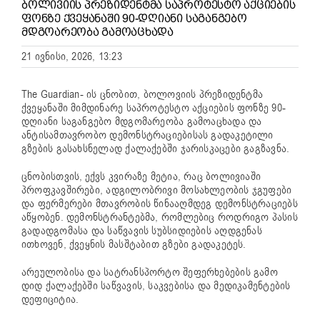
ᲑᲝᲚᲘᲕᲘᲘᲡ ᲞᲠᲔᲖᲘᲓᲔᲜᲢᲛᲐ ᲡᲐᲞᲠᲝᲢᲔᲡᲢᲝ ᲐᲥᲪᲘᲔᲑᲘᲡ
ᲤᲝᲜᲖᲔ ᲥᲕᲔᲧᲐᲜᲐᲨᲘ 90-ᲓᲦᲘᲐᲜᲘ ᲡᲐᲒᲐᲜᲒᲔᲑᲝ
ᲛᲓᲒᲝᲐᲠᲔᲝᲑᲐ ᲒᲐᲛᲝᲐᲪᲮᲐᲓᲐ
21 ივნისი, 2026, 13:23
The Guardian- ის ცნობით, ბოლოვიის პრეზიდენტმა
ქვეყანაში მიმდინარე საპროტესტო აქციების ფონზე 90-
დღიანი საგანგებო მდგომარეობა გამოაცხადა და
ანტისამთავრობო დემონსტრაციებისას გადაკეტილი
გზების გასახსნელად ქალაქებში ჯარისკაცები გაგზავნა.
ცნობისთვის, ექვს კვირაზე მეტია, რაც ბოლივიაში
პროფკავშირები, ადგილობრივი მოსახლეობის ჯგუფები
და ფერმერები მთავრობის წინააღმდეგ დემონსტრაციებს
აწყობენ. დემონსტრანტებმა, რომლებიც როდრიგო პასის
გადადგომასა და საწვავის სუბსიდიების აღდგენას
ითხოვენ, ქვეყნის მასშტაბით გზები გადაკეტეს.
არეულობისა და სატრანსპორტო შეფერხებების გამო
დიდ ქალაქებში საწვავის, საკვებისა და მედიკამენტების
დეფიციტია.