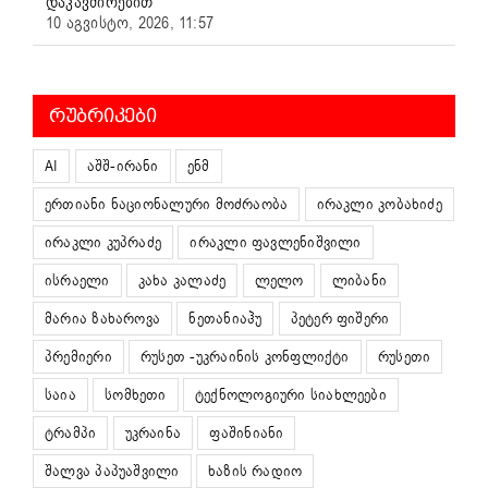
დაკავშირებით
10 აგვისტო, 2026, 11:57
ᲠᲣᲑᲠᲘᲙᲔᲑᲘ
AI
აშშ-ირანი
ენმ
ერთიანი ნაციონალური მოძრაობა
ირაკლი კობახიძე
ირაკლი კუპრაძე
ირაკლი ფავლენიშვილი
ისრაელი
კახა კალაძე
ლელო
ლიბანი
მარია ზახაროვა
ნეთანიაჰუ
პეტერ ფიშერი
პრემიერი
რუსეთ -უკრაინის კონფლიქტი
რუსეთი
საია
სომხეთი
ტექნოლოგიური სიახლეები
ტრამპი
უკრაინა
ფაშინიანი
შალვა პაპუაშვილი
ხაზის რადიო