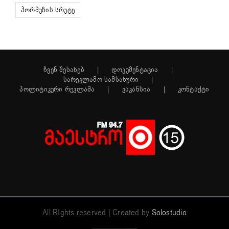
ჰორმუზის სრუტე
ჩვენ შესახებ
დოკუმენტაცია
სარეკლამო სამსახური
პოლიტიკური რეკლამა
ვაკანსია
კონტაქტი
All RIghts reserved | Created by
Solostudio