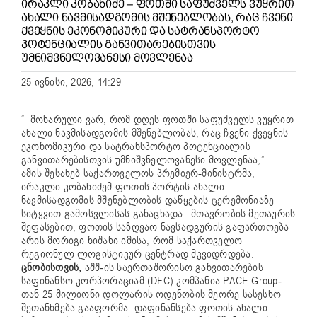
ᲘᲠᲐᲙᲚᲘ ᲙᲝᲑᲐᲮᲘᲫᲔ – ᲤᲝᲗᲨᲘ ᲡᲐᲤᲣᲫᲕᲔᲚᲡ ᲕᲣᲧᲠᲘᲗ
ᲐᲮᲐᲚᲘ ᲜᲐᲕᲛᲘᲡᲐᲓᲒᲝᲛᲘᲡ ᲛᲨᲔᲜᲔᲑᲚᲝᲑᲐᲡ, ᲠᲐᲪ ᲩᲕᲔᲜᲘ
ᲥᲕᲔᲧᲜᲘᲡ ᲔᲙᲝᲜᲝᲛᲘᲙᲣᲠᲘ ᲓᲐ ᲡᲐᲢᲠᲐᲜᲡᲞᲝᲠᲢᲝ
ᲞᲝᲢᲔᲜᲪᲘᲐᲚᲘᲡ ᲒᲐᲜᲕᲘᲗᲐᲠᲔᲑᲘᲡᲗᲕᲘᲡ
ᲣᲛᲜᲘᲨᲕᲜᲔᲚᲝᲕᲐᲜᲔᲡᲘ ᲛᲝᲕᲚᲔᲜᲐᲐ
25 ივნისი, 2026, 14:29
“ მოხარული ვარ, რომ დღეს ფოთში საფუძველს ვუყრით
ახალი ნავმისადგომის მშენებლობას, რაც ჩვენი ქვეყნის
ეკონომიკური და სატრანსპორტო პოტენციალის
განვითარებისთვის უმნიშვნელოვანესი მოვლენაა,” –
ამის შესახებ საქართველოს პრემიერ-მინისტრმა,
ირაკლი კობახიძემ ფოთის პორტის ახალი
ნავმისადგომის მშენებლობის დაწყების ცერემონიაზე
სიტყვით გამოსვლისას განაცხადა. მთავრობის მეთაურის
შეფასებით, ფოთის საზღვაო ნავსადგურის გაფართოება
არის მორიგი ნიშანი იმისა, რომ საქართველო
რეგიონულ ლოგისტიკურ ცენტრად მკვიდრდება.
ცნობისთვის,
აშშ-ის საერთაშორისო განვითარების
საფინანსო კორპორაციამ (DFC) კომპანია PACE Group-
თან 25 მილიონი დოლარის ოდენობის მეორე სასესხო
შეთანხმება გააფორმა. დაფინანსება ფოთის ახალი