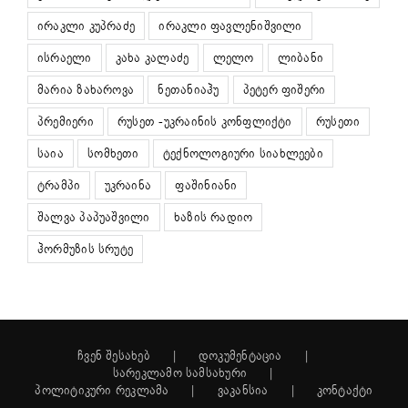
ირაკლი კუპრაძე
ირაკლი ფავლენიშვილი
ისრაელი
კახა კალაძე
ლელო
ლიბანი
მარია ზახაროვა
ნეთანიაჰუ
პეტერ ფიშერი
პრემიერი
რუსეთ -უკრაინის კონფლიქტი
რუსეთი
საია
სომხეთი
ტექნოლოგიური სიახლეები
ტრამპი
უკრაინა
ფაშინიანი
შალვა პაპუაშვილი
ხაზის რადიო
ჰორმუზის სრუტე
ჩვენ შესახებ
დოკუმენტაცია
სარეკლამო სამსახური
პოლიტიკური რეკლამა
ვაკანსია
კონტაქტი