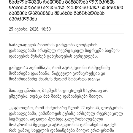
ᲜᲐᲫᲐᲚᲐᲓᲔᲕᲘᲡ ᲠᲐᲘᲝᲜᲘᲡ ᲒᲐᲛᲒᲔᲝᲑᲐ ᲚᲝᲢᲙᲘᲜᲘᲡ
ᲓᲐᲡᲐᲮᲚᲔᲑᲐᲨᲘ ᲐᲠᲡᲔᲑᲣᲚ ᲠᲔᲙᲠᲔᲐᲪᲘᲣᲚ ᲡᲘᲕᲠᲪᲔᲨᲘ
ᲑᲐᲕᲨᲕᲘᲡ ᲓᲐᲨᲐᲕᲔᲑᲘᲡ ᲨᲔᲡᲐᲮᲔᲑ ᲒᲐᲜᲪᲮᲐᲓᲔᲑᲐᲡ
ᲐᲕᲠᲪᲔᲚᲔᲑᲡ
25 ივნისი, 2026, 16:50
ნაძალადევის რაიონის გამგეობა ლოტკინის
დასახლებაში არსებულ რეკრეაციულ სივრცეში ბავშვის
დაშავების შესახებ განცხადებას ავრცელებს.
გამგეობა აღნიშნავს, რომ ატრაქციონი რამდენიმე
მოზარდმა დააზიანა, წაქცეული კონსტრუქცია კი
მოპირდაპირე მხარეს მჯდომ მოზარდს დაეცა.
მათივე ცნობით, ბავშვის სიცოცხლეს საფრთხე არ
ემუქრება, თუმცა მან მძიმე დაზიანებები მიიღო.
„გაცნობებთ, რომ მიმდინარე წლის 22 ივნისს, ლოტკინის
დასახლებაში, კიშინიოვის ქუჩაზე არსებულ რეკრეაციულ
სივრცეში, ადგილი ჰქონდა გაუფრთხილებელი
მოპყრობის შედეგად ატრაქციონის დაზიანების ფაქტს,
რის გამოც სხეულის დაზიანებები მიიღო ერთ-ერთმა