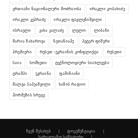
ერთიანი ნაციონალური მოძრაობა
ირაკლი კობახიძე
ირაკლი კუპრაძე
ირაკლი ფავლენიშვილი
ისრაელი
კახა კალაძე
ლელო
ლიბანი
მარია ზახაროვა
ნეთანიაჰუ
პეტერ ფიშერი
პრემიერი
რუსეთ -უკრაინის კონფლიქტი
რუსეთი
საია
სომხეთი
ტექნოლოგიური სიახლეები
ტრამპი
უკრაინა
ფაშინიანი
შალვა პაპუაშვილი
ხაზის რადიო
ჰორმუზის სრუტე
ჩვენ შესახებ
დოკუმენტაცია
სარეკლამო სამსახური