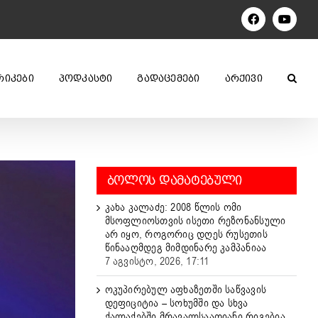
Facebook
YouTu
ᲠᲘᲙᲔᲑᲘ
ᲞᲝᲓᲙᲐᲡᲢᲘ
ᲒᲐᲓᲐᲪᲔᲛᲔᲑᲘ
ᲐᲠᲥᲘᲕᲘ
ᲑᲝᲚᲝᲡ ᲓᲐᲛᲐᲢᲔᲑᲣᲚᲘ
კახა კალაძე: 2008 წლის ომი
მსოფლიოსთვის ისეთი რეზონანსული
არ იყო, როგორიც დღეს რუსეთის
წინააღმდეგ მიმდინარე კამპანიაა
7 აგვისტო, 2026, 17:11
ოკუპირებულ აფხაზეთში საწვავის
დეფიციტია – სოხუმში და სხვა
ქალაქებში მრავალსაათიანი რიგებია