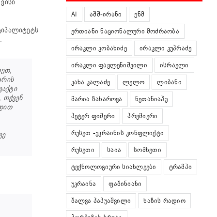
 ვისი
AI
აშშ-ირანი
ენმ
იციპალიტეტს
ერთიანი ნაციონალური მოძრაობა
.
ირაკლი კობახიძე
ირაკლი კუპრაძე
ირაკლი ფავლენიშვილი
ისრაელი
დეთ,
არის
კახა კალაძე
ლელო
ლიბანი
ფაქტი
, თქვენ
მარია ზახაროვა
ნეთანიაჰუ
ვდით
პეტერ ფიშერი
პრემიერი
რუსეთ -უკრაინის კონფლიქტი
ვე
რუსეთი
საია
სომხეთი
ტექნოლოგიური სიახლეები
ტრამპი
უკრაინა
ფაშინიანი
შალვა პაპუაშვილი
ხაზის რადიო