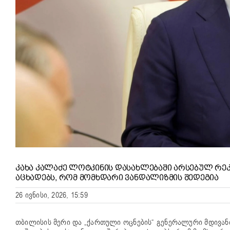
ᲙᲐᲮᲐ ᲙᲐᲚᲐᲫᲔ ᲚᲝᲢᲙᲘᲜᲘᲡ ᲓᲐᲡᲐᲮᲚᲔᲑᲐᲨᲘ ᲐᲠᲡᲔᲑᲣᲚ ᲠᲔᲙ
ᲐᲪᲮᲐᲓᲔᲑᲡ, ᲠᲝᲛ ᲛᲝᲛᲮᲓᲐᲠᲘ ᲕᲐᲜᲓᲐᲚᲘᲖᲛᲘᲡ ᲨᲔᲓᲔᲒᲘᲐ
26 ივნისი, 2026, 15:59
თბილისის მერი და „ქართული ოცნების“ გენერალური მდივან