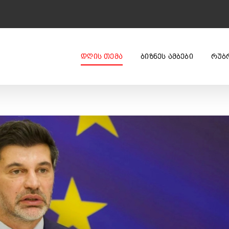
ᲓᲦᲘᲡ ᲗᲔᲛᲐ
ᲑᲘᲖᲜᲔᲡ ᲐᲛᲑᲔᲑᲘ
ᲠᲣᲑ