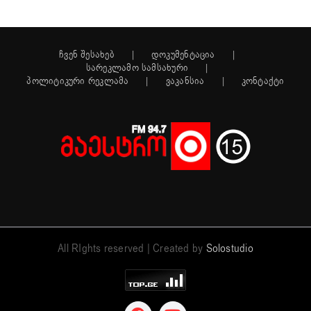
ჩვენ შესახებ
დოკუმენტაცია
სარეკლამო სამსახური
პოლიტიკური რეკლამა
ვაკანსია
კონტაქტი
All RIghts reserved | Created by
Solostudio