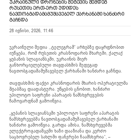
ᲣᲙᲠᲐᲘᲜᲣᲚᲘ ᲓᲠᲝᲜᲔᲑᲘᲡ ᲨᲔᲢᲔᲕᲘᲡ ᲨᲔᲛᲓᲔᲒ
ᲠᲣᲡᲔᲗᲘᲡ ᲔᲠᲗ-ᲔᲠᲗ ᲣᲓᲘᲓᲔᲡ
ᲜᲐᲕᲗᲝᲑᲒᲐᲓᲐᲛᲐᲛᲣᲨᲐᲕᲔᲑᲔᲚ ᲥᲐᲠᲮᲐᲜᲐᲨᲘ ᲮᲐᲜᲫᲐᲠᲘ
ᲒᲐᲩᲜᲓᲐ
28 ივნისი, 2026, 11:46
უკრაინული მედია ,,ტელეგრამ” არხებზე დაყრდნობით
იუწყება, რომ რუსეთის კრასნოდარის მხარეში, ქალაქ
ყუბანის სლავიანსკში, უკრაინის მიერ
განხორციელებული თავდასხმის შედეგად
ნავთობგადამამუშავებელ ქარხანაში ხანძარი გაჩნდა.
თავდასხმის ფაქტი კრასნოდარის მხარის ოპერატიულმა
შტაბმაც დაადასტურა. უწყების ცნობით, ხანძარი
უპილოტო საფრენი აპარატის ნამსხვრევების
ჩამოვარდნამ გამოიწვია.
„ყუბანის სლავიანსკში უპილოტო საფრენი აპარატის
ნამსხვრევებმა ნავთობგადამამუშავებელ ქარხანაში
ხანძარი გამოიწვია. გარდა ამისა, ნამსხვრევებმა
ელექტროგადამცემი ხაზი დააზიანა და კერძო
საცხოვრებელ სახლში ფანჯრები ჩაამსხვრია“, –