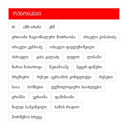
ᲠᲣᲑᲠᲘᲙᲔᲑᲘ
AI
აშშ-ირანი
ენმ
ერთიანი ნაციონალური მოძრაობა
ირაკლი კობახიძე
ირაკლი კუპრაძე
ირაკლი ფავლენიშვილი
ისრაელი
კახა კალაძე
ლელო
ლიბანი
მარია ზახაროვა
ნეთანიაჰუ
პეტერ ფიშერი
პრემიერი
რუსეთ -უკრაინის კონფლიქტი
რუსეთი
საია
სომხეთი
ტექნოლოგიური სიახლეები
ტრამპი
უკრაინა
ფაშინიანი
შალვა პაპუაშვილი
ხაზის რადიო
ჰორმუზის სრუტე