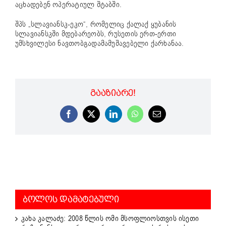
აცხადებენ ოპერატიულ შტაბში.
შპს „სლავიანსკ-ეკო“, რომელიც ქალაქ ყუბანის
სლავიანსკში მდებარეობს, რუსეთის ერთ-ერთი
უმსხვილესი ნავთობგადამამუშავებელი ქარხანაა.
ᲒᲐᲐᲖᲘᲐᲠᲔ!
Facebook
X
LinkedIn
WhatsApp
Email
ᲑᲝᲚᲝᲡ ᲓᲐᲛᲐᲢᲔᲑᲣᲚᲘ
კახა კალაძე: 2008 წლის ომი მსოფლიოსთვის ისეთი