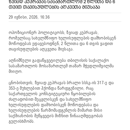
ᲖᲕᲘᲐᲓ ᲙᲣᲞᲠᲐᲕᲐᲡ ᲡᲐᲡᲐᲛᲐᲠᲗᲚᲝᲛ 2 ᲬᲚᲘᲗᲐ ᲓᲐ 6
ᲗᲕᲘᲗ ᲗᲐᲕᲘᲡᲣᲤᲚᲔᲑᲘᲡ ᲐᲦᲙᲕᲔᲗᲐ ᲛᲘᲣᲡᲐᲯᲐ
29 ივნისი, 2026, 16:36
ოპოზიციონერ პოლიტიკოსს, ზვიად კუპრავას,
რომელსაც სახელმწიფო ხელისუფლების დამხობისკენ
მოწოდებას ედავებოდნენ, 2 წლითა და 6 თვის ვადით
თავისუფლების აღკვეთა მიესაჯა.
აღნიშნული გადაწყვეტილება თბილისის საქალაქო
სასამართლოს მოსამართლემ თამარ მჭედლიშვილმა
მიიღო.
ცნობისთვის, ზვიად კუპრავას ბრალი სსსკ-ის 317-ე და
353-ე მუხლებით ჰქონდა წარდგენილი, რაც
საქართველოს კონსტიტუციური წყობილების
ძალადობით შეცვლისკენ და სახელმწიფო
ხელისუფლების დამხობისკენ მოწოდებასა და
ხელისუფლების წარმომადგენლის მიმართ მისი
საქმიანობის შეწყვეტის მიზნით წინააღმდეგობას
გულისხმობს.