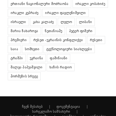
ერთიანი ნაციონალური მოძრაობა
ირაკლი კობახიძე
ირაკლი კუპრაძე
ირაკლი ფავლენიშვილი
ისრაელი
კახა კალაძე
ლელო
ლიბანი
მარია ზახაროვა
ნეთანიაჰუ
პეტერ ფიშერი
პრემიერი
რუსეთ -უკრაინის კონფლიქტი
რუსეთი
საია
სომხეთი
ტექნოლოგიური სიახლეები
ტრამპი
უკრაინა
ფაშინიანი
შალვა პაპუაშვილი
ხაზის რადიო
ჰორმუზის სრუტე
ჩვენ შესახებ
დოკუმენტაცია
სარეკლამო სამსახური