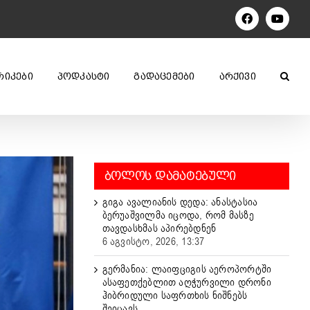
Facebook
YouTu
ᲠᲘᲙᲔᲑᲘ
ᲞᲝᲓᲙᲐᲡᲢᲘ
ᲒᲐᲓᲐᲪᲔᲛᲔᲑᲘ
ᲐᲠᲥᲘᲕᲘ
ᲑᲝᲚᲝᲡ ᲓᲐᲛᲐᲢᲔᲑᲣᲚᲘ
გიგა ავალიანის დედა: ანასტასია
ბერუაშვილმა იცოდა, რომ მასზე
თავდასხმას აპირებდნენ
6 აგვისტო, 2026, 13:37
გერმანია: ლაიფციგის აეროპორტში
ასაფეთქებლით აღჭურვილი დრონი
ჰიბრიდული საფრთხის ნიშნებს
შეიცავს