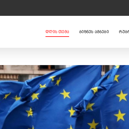
ᲓᲦᲘᲡ ᲗᲔᲛᲐ
ᲑᲘᲖᲜᲔᲡ ᲐᲛᲑᲔᲑᲘ
ᲠᲣᲑ