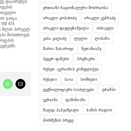
ქე დააბრუნეს.
ოვების
ერთიანი ნაციონალური მოძრაობა
ქართველო
ირაკლი კობახიძე
ირაკლი კუპრაძე
რთ გაიცა
108 475
ირაკლი ფავლენიშვილი
ისრაელი
25 წლის პირველ
ება მოსთხოვეს
კახა კალაძე
ლელო
ლიბანი
ტოვების
ვეყნებში
მარია ზახაროვა
ნეთანიაჰუ
პეტერ ფიშერი
პრემიერი
რუსეთ -უკრაინის კონფლიქტი
რუსეთი
საია
სომხეთი
nkedIn
WhatsApp
Email
ტექნოლოგიური სიახლეები
ტრამპი
უკრაინა
ფაშინიანი
შალვა პაპუაშვილი
ხაზის რადიო
ჰორმუზის სრუტე