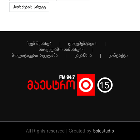
ჰორმუზის სრუტე
ჩვენ შესახებ
დოკუმენტაცია
სარეკლამო სამსახური
პოლიტიკური რეკლამა
ვაკანსია
კონტაქტი
All RIghts reserved | Created by
Solostudio