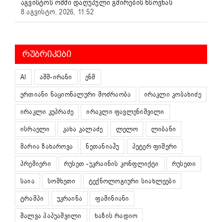
აგვისტოს ომში დაღუპული გმირების ხსოვნას
8 აგვისტო, 2026, 11:52
ᲠᲣᲑᲠᲘᲙᲔᲑᲘ
AI
აშშ-ირანი
ენმ
ერთიანი ნაციონალური მოძრაობა
ირაკლი კობახიძე
ირაკლი კუპრაძე
ირაკლი ფავლენიშვილი
ისრაელი
კახა კალაძე
ლელო
ლიბანი
მარია ზახაროვა
ნეთანიაჰუ
პეტერ ფიშერი
პრემიერი
რუსეთ -უკრაინის კონფლიქტი
რუსეთი
საია
სომხეთი
ტექნოლოგიური სიახლეები
ტრამპი
უკრაინა
ფაშინიანი
შალვა პაპუაშვილი
ხაზის რადიო