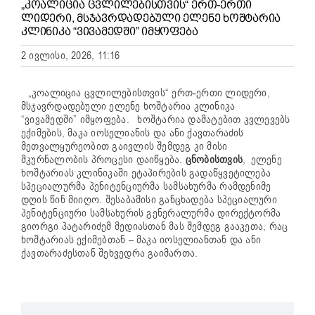
„ᲙᲝᲐᲚᲘᲪᲘᲐ ᲪᲕᲚᲘᲚᲔᲑᲘᲡᲗᲕᲘᲡ“ ᲔᲠᲗ-ᲔᲠᲗᲘ
ᲚᲘᲓᲔᲠᲘ, ᲛᲡᲯᲐᲕᲠᲓᲐᲓᲔᲑᲣᲚᲘ ᲔᲚᲔᲜᲔ ᲮᲝᲨᲢᲐᲠᲘᲐ
ᲙᲚᲘᲜᲘᲙᲐ “ᲕᲘᲕᲐᲛᲔᲓᲨᲘ” ᲘᲛᲧᲝᲤᲔᲑᲐ
2 ივლისი, 2026, 11:16
„კოალიცია ცვლილებისთვის“ ერთ-ერთი ლიდერი,
მსჯავრდადებული ელენე ხოშტარია კლინიკა
“ვივამედში” იმყოფება. ხოშტარია დამატებით კვლევებს
ექიმების, მაკა იოსელიანის და ანი ქავთარაძის
მეთვალყურეობით გაივლის შემდეგ კი მისი
მკურნალობის პროცესი დაიწყება.
ცნობისთვის
, ელენე
ხოშტარიას კლინიკაში ეტაპირების გადაწყვეტილება
სპეციალურმა პენიტენციურმა სამსახურმა რამდენიმე
დღის წინ მიიღო. შესაბამისი განცხადება სპეციალური
პენიტენციური სამსახურის გენერალურმა დირექტორმა
გიორგი პატარიძემ მედიასთან მას შემდეგ გააკეთა, რაც
ხოშტარიას ექიმებთან – მაკა იოსელიანთან და ანი
ქავთარაძესთან შეხვედრა გაიმართა.