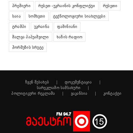
პრემიერი
რუსეთ -უკრაინის კონფლიქტი
რუსეთი
საია
სომხეთი
ტექნოლოგიური სიახლეები
ტრამპი
უკრაინა
ფაშინიანი
შალვა პაპუაშვილი
ხაზის რადიო
ჰორმუზის სრუტე
ჩვენ შესახებ
დოკუმენტაცია
სარეკლამო სამსახური
პოლიტიკური რეკლამა
ვაკანსია
კონტაქტი